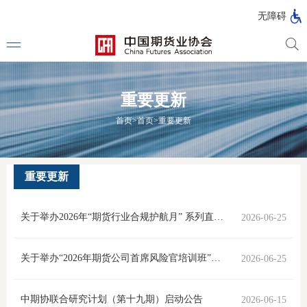
北
无障碍
京
市
期
风
资
货
险
产
重要更新
公
管
管
司
理
理
法律法
首页
>
首页
>
重要更新
公
公
司
司
行政法
司法解
重要更新
部门规
关于举办2026年“期货行业合规护航月” 系列直播培训的通知
2026-06-25
自律规
期
关于举办“2026年期货公司首席风险官培训班”暨“期货行业合规护航月”启动仪式的通知
2026-06-25
国家标
货
行业标
中期协联合研究计划（第十九期）启动公告
2026-06-15
公