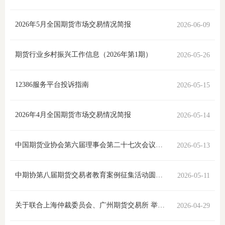
团体标
司
2026年5月全国期货市场交易情况简报
2026-06-09
投
诉
期货行业乡村振兴工作信息（2026年第1期）
2026-05-26
会员管
受
资格管
12386服务平台投诉指南
2026-05-15
理
风险管
渠
2026年4月全国期货市场交易情况简报
2026-05-14
道
资产管
中国期货业协会第六届理事会第二十七次会议在京召开
2026-05-13
考试测
中期协第八届期货交易者教育案例征集活动圆满结束
2026-05-11
资
关于联合上海仲裁委员会、广州期货交易所 举办期货仲裁业务直播培训的通知
2026-04-29
高