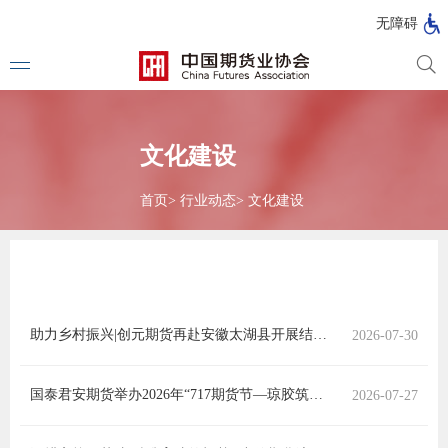
北
无障碍
京
市
期
风
资
货
险
产
公
管
管
文化建设
司
理
理
法律法
公
公
司
司
首页
>
行业动态
>
文化建设
行政法
司法解
部门规
助力乡村振兴|创元期货再赴安徽太湖县开展结对帮扶工作
2026-07-30
自律规
期
国家标
国泰君安期货举办2026年“717期货节—琼胶筑梦，乡守佳期”
2026-07-27
货
行业标
公