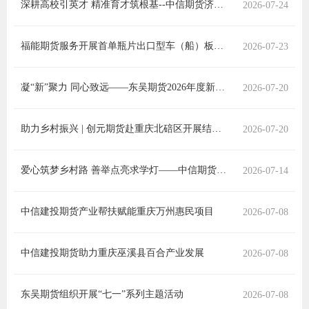
深耕高校引英才 精准育才筑根基--中信期货济南分公司深化校企合作 打造人才引育新模式
2026-07-24
团体标
司
投
福能期货服务开展首单瓶片出口型车（船）板保税交割业务
2026-07-23
诉
会员管
凝“新”聚力 同心致远——东吴期货2026年度新员工培训圆满收官
2026-07-20
受
资格管
理
助力乡村振兴 | 创元期货赴重庆北碚区开展结对帮扶工作
2026-07-20
风险管
渠
道
爱心筑梦乡村路 善举点亮求学灯——中信期货走进贵州瓮安开展教育公益帮扶
2026-07-14
资产管
中信建投期货产业帮扶赋能重庆万州惠民项目
2026-07-08
考试测
中信建投期货助力重庆巫溪县百合产业发展
2026-07-08
资
东吴期货组织开展“七一”系列主题活动
2026-07-08
高