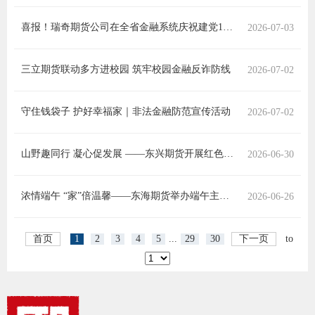
适
喜报！瑞奇期货公司在全省金融系统庆祝建党105周年演讲比赛中荣获三等奖
2026-07-03
郑
三立期货联动多方进校园 筑牢校园金融反诈防线
2026-07-02
中
守住钱袋子 护好幸福家｜非法金融防范宣传活动
2026-07-02
培训学
投资者
山野趣同行 凝心促发展 ——东兴期货开展红色研学暨户外拓展活动
2026-06-30
上市品
浓情端午 “家”倍温馨——东海期货举办端午主题文化活动
2026-06-26
研究与
首页
1
2
3
4
5
...
29
30
下一页
to
科
出
统