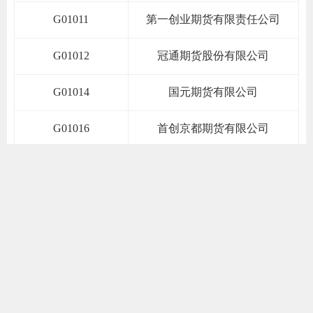
道
G01011
第一创业期货有限责任公司
适
郑
G01012
冠通期货股份有限公司
中
G01014
国元期货有限公司
培训学
G01016
首创京都期货有限公司
投资者
G01017
中衍期货有限公司
上市品
G01018
华宝期货有限公司
研究与
G01019
华金期货有限公司
科
G01020
财达期货有限公司
出
统
G01021
国泰君安期货有限公司