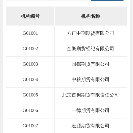
团体标
机构编号
机构名称
G01001
方正中期期货有限公司
会员管
期
G01002
金鹏期货经纪有限公司
资格管
货
风险管
G01003
国都期货有限公司
公
司
资产管
G01004
中粮期货有限公司
投
G01005
北京首创期货有限责任公司
诉
考试测
受
G01006
一德期货有限公司
资
理
G01007
宏源期货有限公司
渠
高