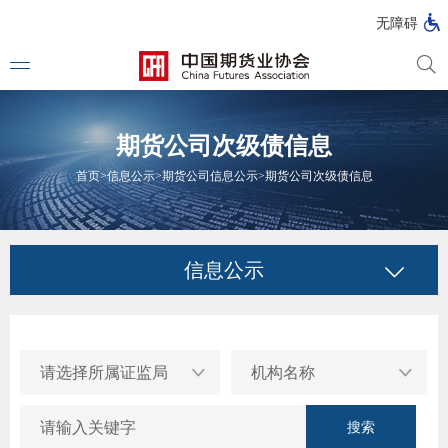
北
无障碍
京
市
期
风
资
货
险
产
期货公司次级债信息
公
管
管
司
理
理
法律法
首页
>
信息公示
>
期货公司信息公示
>
期货公司次级债信息
公
公
司
司
行政法
司法解
信息公示
部门规
自律规
请选择所属证监局
机构名称
国家标
搜索
行业标