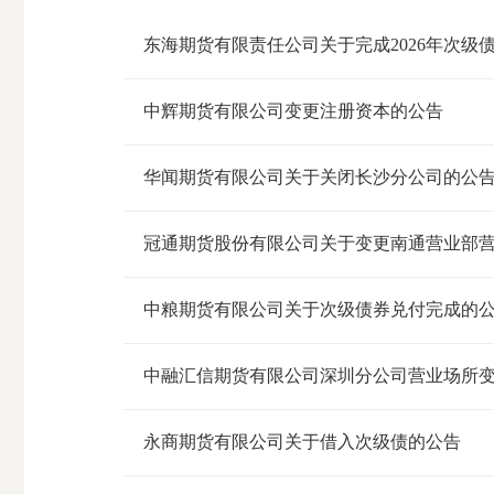
市
东海期货有限责任公司关于完成2026年次级
期
风
资
货
险
产
中辉期货有限公司变更注册资本的公告
公
管
管
司
理
理
华闻期货有限公司关于关闭长沙分公司的公
公
公
司
司
冠通期货股份有限公司关于变更南通营业部
中粮期货有限公司关于次级债券兑付完成的
中融汇信期货有限公司深圳分公司营业场所
永商期货有限公司关于借入次级债的公告