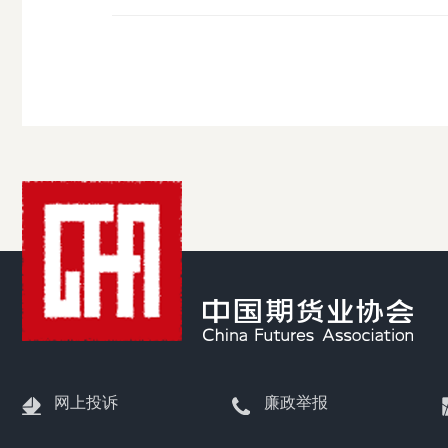
受
理
渠
道
网上投诉
廉政举报