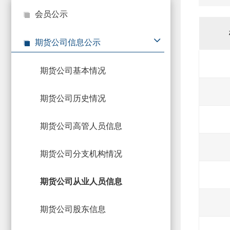
市
会员公示
期
风
资
期货公司信息公示
货
险
产
公
管
管
期货公司基本情况
司
理
理
公
公
期货公司历史情况
司
司
期货公司高管人员信息
期货公司分支机构情况
期货公司从业人员信息
期货公司股东信息