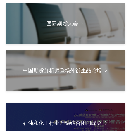
品种市场运行平稳有序，期货价格提前反映市场预期、波动
幅度显著低于现货市场，为各类市场主体提供了公允的定价
图片新
参考与高效的风险对冲渠道。 他介绍，对产业企业来
国际期货大会
媒体看
说，期货不只是金融交易工具，更是统筹原料采购、产品销
售、库存管理、利润锁定、年度预算的全流程风险管理抓
手；对地方区域发展来说，期货市场依靠公开透明的价格发
现功能、市场化风险对冲机制，帮助产业企业提前识别、有
协会介
效分散、主动管控价格风险，稳住产业链基本盘。 近年
来，大商所紧扣广西产业痛点与企业经营需求，落地多项产
协
业服务项目，成效明显。以“保险+期货”项目为例，截至2025
中国期货分析师暨场外衍生品论坛
年年底，大商所累计投入专项资金765万元，支持桂林市开
协
展“保险+期货”项目23个，覆盖生猪现货2.77万吨，服务各类
种养经营主体超过308户次，全部项目顺利实现理赔1558万
收
元，平均赔付率为82%。 专家精准授课 系统解析期
货工具实操应用 本次培训内容丰富，特邀多位行业权威
协会治
专家现场授课，兼具理论高度与实操指导性。 南华期货
股份有限公司董事总经理唐启军以“期货市场基础和应用实
组
石油和化工行业产融结合闭门峰会
践”为题，系统讲解了期货市场的价格发现、风险管理和资源
协
配置三大核心功能，结合经典市场案例，剖析了实体企业在