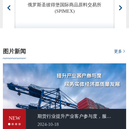
模式，通过“两次风险转移”，即将农户面临的价格风险转移
俄罗斯圣彼得堡国际商品原料交易所
给保险公司，再由保险公司通过期权工具转移到期货市场，
(SPIMEX)
切实保障农户收益。 国海良时期货有限公司总经理唐见
国作了“期货市场服务广西产业高质量发展案例介绍”的主题
分享。他结合利用期货工具服务广西生猪、纤维板等特色产
业的多个成功案例，介绍了依托基差贸易、设立交割库、创
新“保险+期货”等，助力地方产业企业转型升级的生动实践。
“尤其在生猪交割库的落地过程中，公司成功协助企业设
图片新闻
更多
立华南首家生猪非集团交割库，打通了生猪活体交割的‘最后
一公里’。”唐见国表示，通过多方协同，公司正在构建一个
服务实体经济的生态系统协同网络，为桂林乃至广西产业的
高质量发展保驾护航。 期货日报记者注意到，在最后的
交流环节，参训学员围绕培训内容，结合各自工作实际，就
如何更好地利用期货工具服务本地产业发展、帮助企业规避
经营风险等问题进行了深入研讨。 参训学员认为，本次
专题培训干货满满、实用性强，为桂林市的党政干部提供了
系统学习期货知识的机会，也为深化地方政府、期货机构、
期货行业提升产业客户参与度，服务实体经济高质量发展倡议书
NEW
实体企业三方合作，推动期货工具更广泛应用、更深入赋能
2024-10-18
广西实体经济奠定了坚实基础。