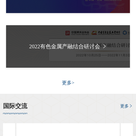
运用期货工具时常见的认知误区。 他表示，期货市场是
专
企业稳健经营的“导航仪”和产业升级的“助推器”。他提醒，企
业在参与期货市场交易时必须坚持“风控先行”，切忌将套期
协会公
保值异化为单边投机，只有敬畏市场、合规操作，才能真正
发挥期货的风险管理“安全垫”作用。 广西北港油脂有限
乡村振
公司（简称北港油脂）总经理唐益德带来的“企业期货衍生品
2022有色金属产融结合研讨会
风险管理实践经验”主题分享是一场硬核的“实战演练”。他以
联系我
2004年“大豆危机”作为典型警示案例：当年国内油脂压榨企
业集体高位接盘，出现全行业亏损超80亿元、70%企业停产
招聘信
或破产的惨痛经历，倒逼国内企业开始正视风险管理。随
后，他结合北港油脂的实战经验，拆解了“压榨利润”的锁定
协会采
更多>
逻辑，展示了企业如何利用大商所的豆粕、豆油期货构建“原
料多头套保+成品空头套保”的闭环。他表示，套保不是为了
廉政举
在期货上赚大钱，而是为了锁定加工利润，让企业能穿越“猪
国际交流
更多
周期”、抵御“天气市”的波动，活得久、活得稳，实现企业的
长期稳健经营。 大商所相关业务部门负责人介绍了大商
所产业服务体系，重点解读“保险+期货”项目的运行机制与服
务成效。大商所“保险+期货”项目是基于期货市场的农业保险