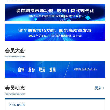
团体标
会员管
期
资格管
货
会员大会
风险管
公
司
资产管
投
诉
考试测
会员动态
更多
受
资
理
2026-08-07
渠
高