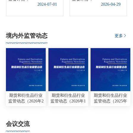
质上是法治经济。推动实现
治区相继出台配套政策，将期现联动作为稳产业、抗风险的
2024-07-01
2026-04-29
我国经济高质量发展，必须
重要抓手。他鼓励参训学员摒弃“谈期色变”的固有认知，主
发挥好法治固根本、稳预
行业党
期、利长远的重要作用。赵
动学习期货知识，当好产业政策的“明白人”、企业经营的“护
乐际委员长...
航员”、产融协同的“推动者”。 “今年以来，能源、有色
国际期
金属、化工等大宗商品价格波动加剧，实体企业经营不确定
境内外监管动态
更多
性显著增强，期货市场的价格发现、风险管理功能进一步凸
会员大
显。”殷刚介绍，利用期货工具进行风险管理，已经从企
会员动
业“可选题”跃升为稳健经营的“必选题”。 据殷刚介绍，
广西证监局长期联动各期货交易所、自治区党委金融办及各
文化建
地市政府协同发力，落实多项务实举措，持续促进期货市场
功能发挥。推动自治区出台白糖、生猪等“保险+期货”专项支
普法宣
持政策，2024年以来累计结项“保险+期货”项目65个，今年新
立项6个，合计保障现货价值38.02亿元。 大商所相关业
境内外
务部门负责人在致辞时表示：“期货市场根植实体、赋能产
期货和衍生品行业
期货和衍生品行业
期货和衍生品行业
监管动态（2026年2
监管动态（2026年1
监管动态（2025年
业，服务实体经济是不变的初心”。广西是我国西南地区门
会议交
月）
月）
12月）
户、面向东盟开放合作的前沿，产业特色鲜明。当前全球地
缘冲突持续扰动能源、农产品等大宗商品市场，商品价格波
国际交
会议交流
动频率、波动幅度显著抬升，给生产加工、贸易流通企业稳
定经营带来严峻考验。面对复杂多变的外部环境，大商所各
行业要