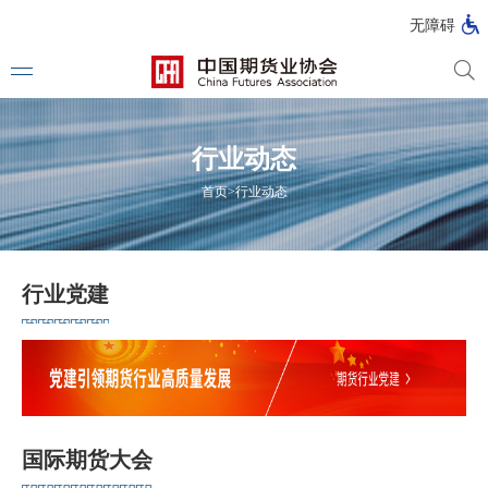
北
无障碍
京
市
期
风
资
货
险
产
行业动态
公
管
管
司
理
理
法律法
首页
>
行业动态
公
公
司
司
行政法
司法解
行业党建
部门规
自律规
国家标
国际期货大会
行业标