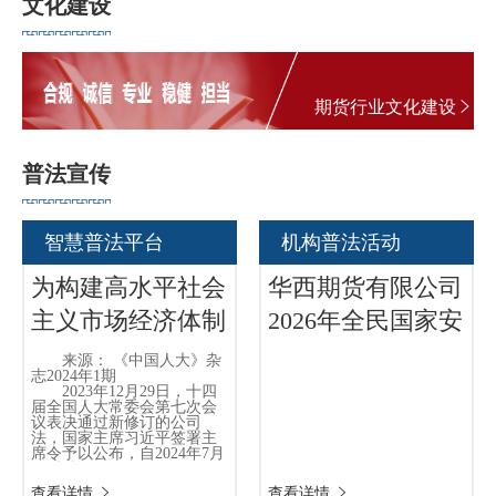
文化建设
鸿，广西证监局二级巡视员殷刚出席开班式。桂林市相关政
期
府职能部门、金融机构、重点产业企业等近百名代表参加培
训学习。 凝聚发展共识 明晰期货服务实体全新路径
期
开班式上，与会人员围绕期货衍生品市场服务国家战
期货行业文化建设
略、赋能地方产业发展，统一了产融结合的发展思路。
从业人
徐干君在致辞中表示，期货衍生品市场是稳定产业链供应
普法宣传
链、对冲大宗商品价格波动风险的“稳定器”和“防火墙”。桂林
居间人
产业兼具工业与特色农业两大产业板块，各类经营主体利用
期货工具管控经营风险的现实需求凸显。近年来，大商所坚
纪律处
智慧普法平台
机构普法活动
守金融服务实体经济根本宗旨，持续打造“DCE·产业行”特色
为构建高水平社会
华西期货有限公司
期货市
市场服务品牌，服务足迹覆盖全国近20个省份。此次专题培
主义市场经济体制
2026年全民国家安
训落地桂林，充分体现了各方对桂林产业发展和转型升级的
多
多
期货公
重视与支持。 他表示，期货衍生品搭建起金融市场与实
提供法治保障
全教育日活动总结
来源： 《中国人大》杂
体产业互通桥梁，在价格发现、风险对冲、资源优化配置等
志2024年1期
期货行
2023年12月29日，十四
方面具有不可替代的作用。桂林产业基础扎实，风险对冲需
届全国人大常委会第七次会
——聚焦新修订的
议表决通过新修订的公司
求旺盛，具备全面推进期货赋能实体经济的良好条件，有基
法，国家主席习近平签署主
期货公
公司法
础、有需求、有能力做实做深产融结合文章。 樊新鸿表
席令予以公布，自2024年7月
1日起施行。
示，当前期货市场迎来政策窗口期，有关部门及广西壮族自
社会主义市场经济，本
查看详情
查看详情