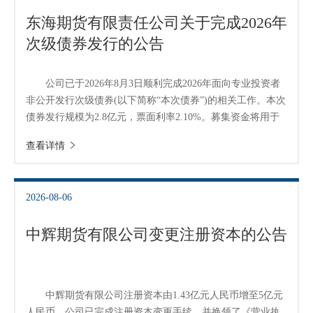
道
东海期货有限责任公司关于完成2026年
适
次级债券发行的公告
郑
公司已于2026年8月3日顺利完成2026年面向专业投资者
中
非公开发行次级债券(以下简称“本次债券”)的相关工作。本次
培训学
债券发行规模为2.8亿元，票面利率2.10%。募集资金将用于
补充公司营运资金、增加公司净资本。 特此公告。
查看详情
投资者
东海期货有限责任公司 二〇二六年八月七日
上市品
2026-08-06
研究与
中辉期货有限公司变更注册资本的公告
科
出
中辉期货有限公司注册资本由1.43亿元人民币增至5亿元
统
人民币。公司已完成注册资本变更手续，并换领了《营业执