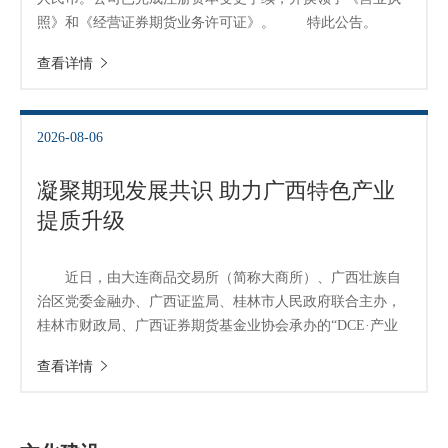
照》和《经营证券期货业务许可证》。 特此公告。
行业投
中辉期货有限公司 二〇二六年八月六日
查看详情
会员公
2026-08-06
期货公
凝聚期现发展共识 助力广西特色产业
期
提质升级
期
近日，由大连商品交易所（简称大商所）、广西壮族自
治区党委金融办、广西证监局、桂林市人民政府联合主办，
期
桂林市财政局、广西证券期货基金业协会承办的“DCE·产业
期
行——期货衍生品市场服务广西产业高质量发展党政干部专
查看详情
题培训班（桂林站）”在桂林市开班。本次培训聚焦提升地方
期
党政干部对期货衍生品市场的理解，强化运用金融工具服务
实体经济的能力，助力广西特色产业提质升级。 桂林市
期
委常委、副市长徐干君，自治区党委金融办一级巡视员樊新