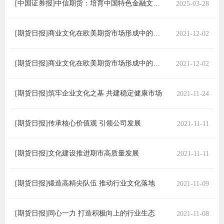
[中国证券报]中信期货：培育中国特色金融文化 加强期货行业文化建设
2025-03-28
团体标
司
投
[期货日报]商业文化在欧美期货市场形成中的作用分析（下）
2021-12-02
诉
会员管
[期货日报]商业文化在欧美期货市场形成中的作用分析（上）
2021-12-02
受
资格管
理
[期货日报]筑牢企业文化之基 共建稳定健康市场
2021-11-24
风险管
渠
道
[期货日报]传承核心价值观 引领公司发展
2021-11-11
资产管
[期货日报]文化建设推进期市高质量发展
2021-11-11
考试测
[期货日报]锻造高精尖队伍 推动行业文化落地
2021-11-09
资
[期货日报]同心一力 打造积极向上的行业生态
2021-11-08
高