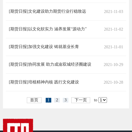
适
[期货日报]文化建设助力期货行业行稳致远
2021-11-03
郑
[期货日报]以文化软实力 涵养发展“源动力”
2021-11-02
中
[期货日报]加强文化建设 铸就基业长青
2021-11-01
培训学
投资者
[期货日报]协同发展 助力成渝双城经济圈建设
2021-10-29
上市品
[期货日报]培植精神内核 践行文化建设
2021-10-28
研究与
首页
1
2
3
下一页
to
科
出
统