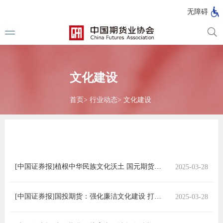
北
无障碍
京
市
期
风
资
货
险
产
公
管
管
文化建设
司
理
理
法律法
公
公
司
司
首页
>
行业动态
>
文化建设
行政法
司法解
部门规
[中国证券报]植根中华民族文化沃土 国元期货扎实推进中国特色金融文化建设工作
2025-03-28
自律规
期
国家标
[中国证券报]国投期货：强化廉洁文化建设 打造风清气正环境
2025-03-28
货
行业标
公