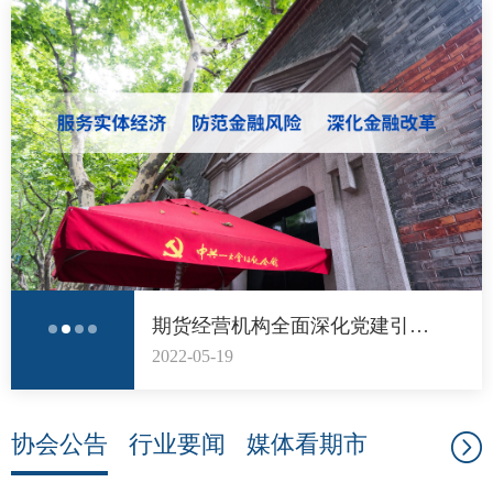
道
适
郑
中
培训学
投资者
上市品
期货经营机构全面深化党建引领，促进高质量发展倡议书
研究与
2022-05-19
科
出
协会公告
行业要闻
媒体看期市
统