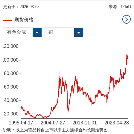
铅2609
15730.0
15710.0
0.41
54620.0
64192.0
更新于：
2026-08-08
来源：iFinD
镍2609
130460.0
129140.0
0.78
256812.0
145736.0
期货价格
锡2609
434910.0
432590.0
-0.10
184007.0
57838.0
有色金属
铜
说明：以上为该品种自上市以来主力连续合约长期走势图。