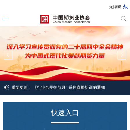
北
无障碍
京
市
期
风
资
货
险
产
公
管
管
司
理
理
法律法
公
公
司
司
行政法
司法解
部门规
于举办2026年“期货行业合规护航月” 系列直播培训的通知
重要更新：
关于举办“
自律规
于举办“2026年期货公司首席风险官培训班”暨“期货行业合规护航月”启动
快速入口
国家标
行业标