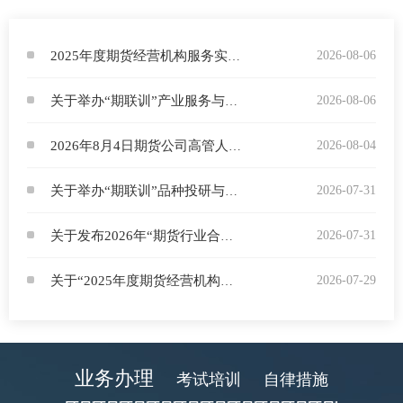
行业投
2026-08-06
2025年度期货经营机构服务实体经济优秀案例入围名单
2026-08-06
关于举办“期联训”产业服务与风险管理培训班（第1期）的通知
会员公
2026-08-04
2026年8月4日期货公司高管人员专业能力水平评价测试合格人员名单
期货公
2026-07-31
关于举办“期联训”品种投研与市场分析培训班（第1期）的通知
期
期
2026-07-31
关于发布2026年“期货行业合规护航月”系列点播课程的通知
期
2026-07-29
关于“2025年度期货经营机构服务实体经济优秀案例征集活动”拟入围案例名单的公告
期
期
业务办理
考试培训
自律措施
期