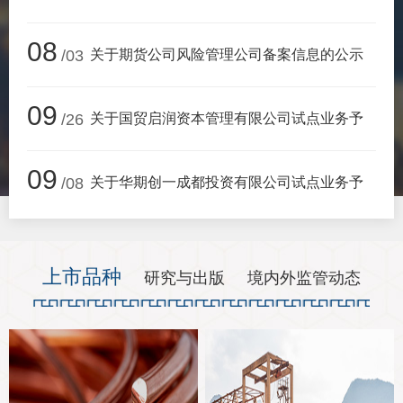
行业党
08
/03
关于期货公司风险管理公司备案信息的公示
国际期
09
会员大
/26
关于国贸启润资本管理有限公司试点业务予
会员动
09
/08
以备案的通知
关于华期创一成都投资有限公司试点业务予
文化建
普法宣
以备案的通知
上市品种
研究与出版
境内外监管动态
境内外
会议交
国际交
行业要