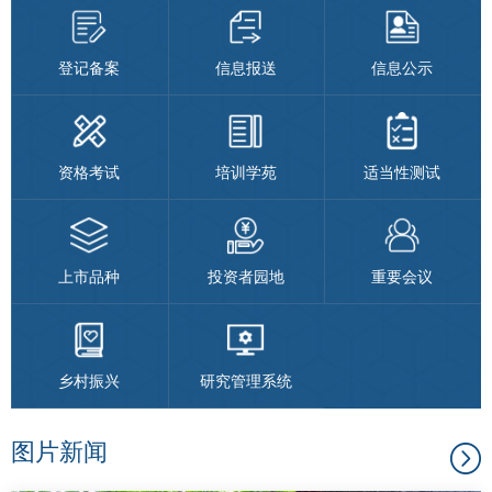
团体标
登记备案
信息报送
信息公示
会员管
期
资格考试
培训学苑
适当性测试
资格管
货
风险管
公
上市品种
投资者园地
重要会议
司
资产管
投
诉
考试测
乡村振兴
研究管理系统
受
资
理
图片新闻
渠
高