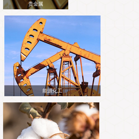
贵金属
专
协会公
乡村振
联系我
招聘信
协会采
能源化工
廉政举