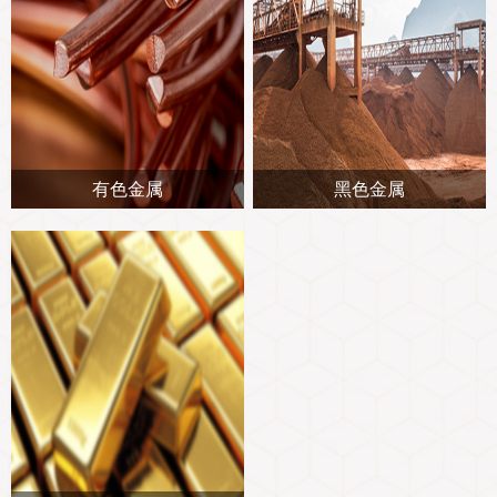
图片新
媒体看
有色金属
黑色金属
协会介
协
协
收
协会治
组
协