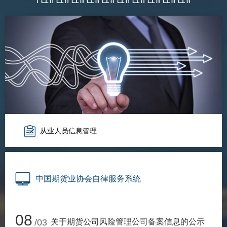
期
期
从业人
居间人
纪律处
从业人员信息管理
期货市
期货公
期货行
中国期货业协会自律服务系统
期货公
08
/03
关于期货公司风险管理公司备案信息的公示