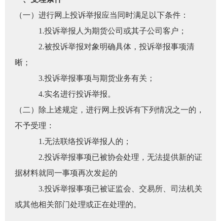
（一）进行网上投诉举报应当同时满足以下条件：
中国国际期货股份有
期
95162
cifco-kf@cifco.net
限公司
1.投诉举报人为期货公司或其子公司客户；
期
ydfut-hg@ydfut.sgcc.c
2.被投诉举报对象明确具体，投诉举报事项清
英大期货有限公司
010-51960432
om.cn
晰；
从业人
格林大华期货有限公
400-653-7777
kfzx@greendh.com
3.投诉举报事项与期货业务有关；
司
居间人
4.实名进行投诉举报。
中天期货有限责任公
010-87679941
LD@iztqh.com
纪律处
司
（二）除上述规定，进行网上投诉有下列情况之一的，
不予受理：
期货市
1.无法联络投诉举报人的；
期货公
2.投诉举报事项已被协会处理，无法提供新的证
据材料就同一事项再次发起的
期货行
3.投诉举报事项已被证监会、交易所、司法机关
期货公
或其他相关部门处理或正在处理的。