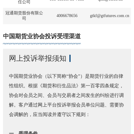
任公司
行业投
冠通期货股份有限公
4006678656
gtkf@gtfutures.com.cn
司
国元期货有限公司
010-84555255
gyqh@guoyuanqh.com
中国期货业协会投诉受理渠道
会员公
首创京都期货有限公
010-64555267
scjdts@jingduqh.com
期货公
司
网上投诉举报须知
期
中衍期货有限公司
4006881117
tousu@cdfco.com.cn
中国期货业协会（以下简称“协会”）是期货行业的自律
期
zgqhheg_6268@163.co
中钢期货有限公司
010-62688579
m
性组织。根据《期货和衍生品法》第一百零四条规定，
期
协会对会员之间、会员与交易者之间发生的纠纷进行调
民生期货有限公司
4006515685转8
service@msqh.com
期
解。客户通过网上平台投诉举报会员单位问题、需要协
会调解的，应当阅读并遵守以下规则：
九州期货有限公司
010-82203707
kf@jzfutures.com
期
yhqhservice@chinastoc
银河期货有限公司
4008867799
期
一、受理条件
k.com.cn