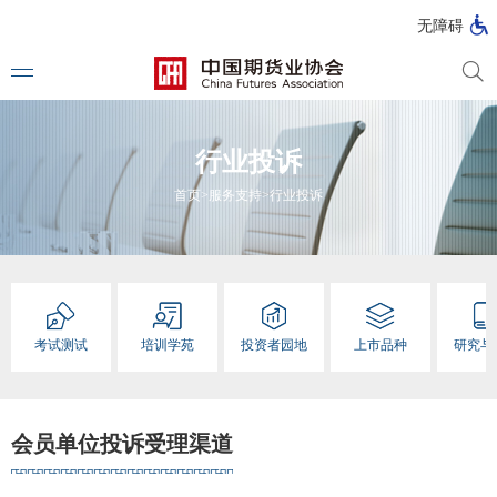
北
无障碍
京
市
期
风
资
货
险
产
行业投诉
公
管
管
司
理
理
法律法
首页
>
服务支持
>
行业投诉
公
公
司
司
行政法
司法解
部门规
考试测试
培训学苑
投资者园地
上市品种
研究与
自律规
国家标
会员单位投诉受理渠道
行业标