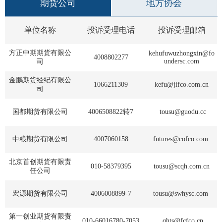
期货公司
地方协会
道
适
单位名称
投诉受理电话
投诉受理邮箱
郑
方正中期期货有限公
kehufuwuzhongxin@fo
4008802277
中
undersc.com
司
金鹏期货经纪有限公
培训学
1066211309
kefu@jifco.com.cn
司
投资者
国都期货有限公司
4006508822转7
tousu@guodu.cc
上市品
中粮期货有限公司
4007060158
futures@cofco.com
研究与
北京首创期货有限责
010-58379395
tousu@scqh.com.cn
任公司
科
宏源期货有限公司
4006008899-7
tousu@swhysc.com
出
第一创业期货有限责
统
010-66016780-7053
qhts@fcfco.cn