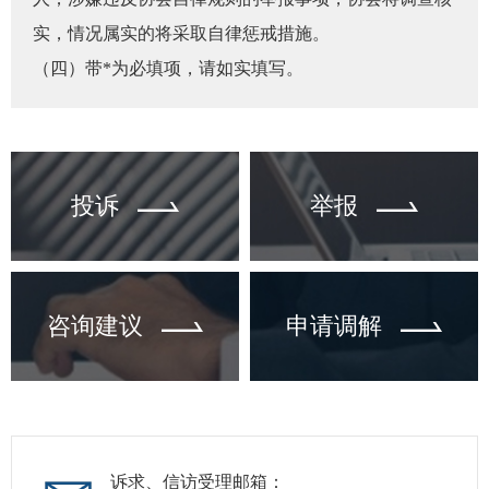
实，情况属实的将采取自律惩戒措施。
图片新
（四）带*为必填项，请如实填写。
媒体看
协会介
投诉
举报
协
协
咨询建议
申请调解
收
协会治
组
诉求、信访受理邮箱：
协