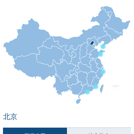
团体标
会员管
期
资格管
货
风险管
公
司
资产管
投
诉
考试测
受
北京
资
理
渠
高