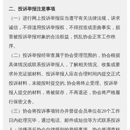
二、投诉举报注意事项
行业党
（一）进行网上投诉举报应当遵守有关法律法规，讲求
国际期
诚信，不得滥用投诉举报权，不得捏造或歪曲事实，损
害被投诉举报对象的合法权益，扰乱协会正常工作秩
会员大
序。
会员动
（二）投诉举报经审查属于协会受理范围的，协会根据
文化建
具体情况或联系投诉举报人，了解相关情况、收集或要
求补充证据材料。投诉举报人应在合理时间内提交正式
普法宣
投诉材料，未能按时提交的, 协会将终止受理。投诉举
境内外
报人提交的材料，将被留存，不再退还，协会将严格履
行保密义务。
会议交
（三）协会将投诉事项转办并督促会员单位在20个工作
国际交
日内处理完毕，通过电话、邮件或短信等方式联系投诉
行业要
人；涉嫌违反协会自律规则的举报事项，协会将调查核