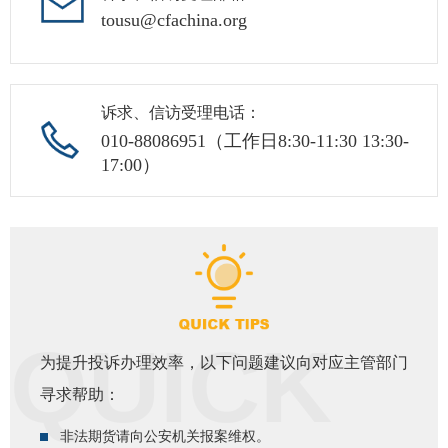
tousu@cfachina.org
专
协会公
诉求、信访受理电话：
乡村振
010-88086951（工作日8:30-11:30 13:30-
17:00）
联系我
招聘信
协会采
廉政举
为提升投诉办理效率，以下问题建议向对应主管部门
寻求帮助：
非法期货请向公安机关报案维权。