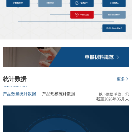
期
期
从业人
居间人
纪律处
期货市
统计数据
更多
期货公
产品数量统计数据
产品规模统计数据
以下数据 单位：/只
截至
2026年06月末
期货行
期货公