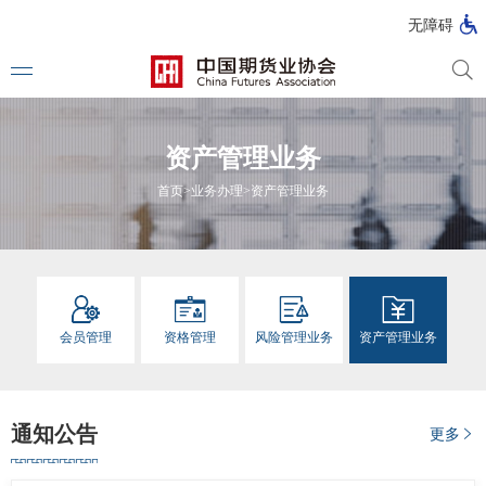
北
无障碍
京
市
期
风
资
货
险
产
资产管理业务
公
管
管
司
理
理
法律法
首页
>
业务办理
>
资产管理业务
公
公
司
司
行政法
司法解
部门规
会员管理
资格管理
风险管理业务
资产管理业务
自律规
国家标
通知公告
更多
行业标