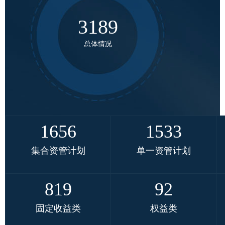
行业党
3189
国际期
总体情况
会员大
会员动
文化建
1656
1533
普法宣
集合资管计划
单一资管计划
境内外
会议交
819
92
国际交
固定收益类
权益类
行业要