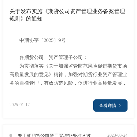
团体标
关于发布实施《期货公司资产管理业务备案管理
规则》的通知
会员管
中期协字〔2025〕9号
期
资格管
货
各期货公司、资产管理子公司：
风险管
为贯彻落实《关于加强监管防范风险促进期货市场
公
高质量发展的意见》精神，加强对期货行业资产管理业
司
资产管
务的自律管理，有效防范风险，促进行业高质量发展，
投
中国期货业协会经广泛征求行业意见，对《期货经营机
诉
构资产管理业务备案管理规则》进行了修订，经协会第
2025-01-17
考试测
查看详情
六届理事会第十五次会议审议通过，现予发布实施。
受
特此通知。
资
理
渠
高
附件：1.期货公司资产管理业务备案管理规则
2023-03-24
关于就期货公司资产管理业务准入过渡期安排征求意见的通知