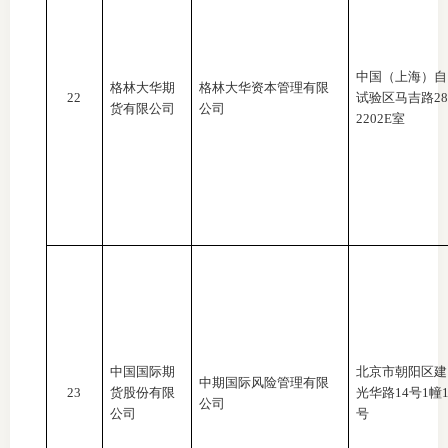
中国（上海）自
格林大华期
格林大华资本管理有限
22
试验区马吉路
2
货有限公司
公司
2202E室
中国国际期
北京市朝阳区建
中期国际风险管理有限
23
货股份有限
光华路
14号1幢1
公司
公司
号