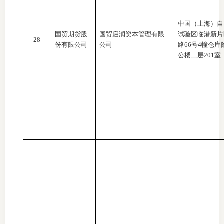
中国（上海）自
国贸期货股
国贸启润资本管理有限
试验区临港新片
28
份有限公司
公司
路
66号4幢仓库
公楼二层201室