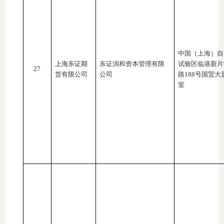
中国（上海）自
上海东证期
东证润和资本管理有限
试验区临港新片
27
货有限公司
公司
路
188号国贸大厦
室