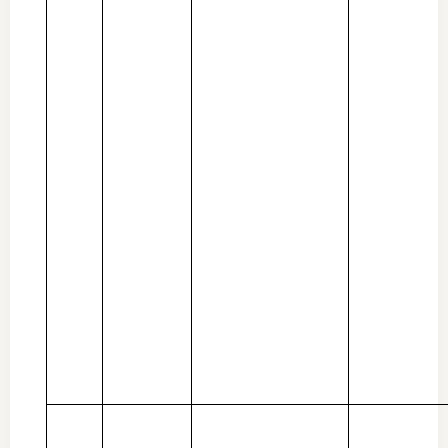
图片新
媒体看
协会介
协
协
收
协会治
组
协