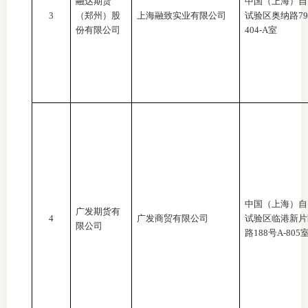
融达期货
中国（上海）自
3
（郑州）股
上海融致实业有限公司
试验区奥纳路
7
行业投
份有限公司
404-A室
会员公
期货公
期
期
中国（上海）自
期
广发期货有
4
广发商贸有限公司
试验区临港新片
限公司
路
188号A-805
期
期
期