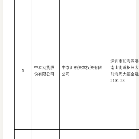
期
期
从业人
居间人
深圳市前海深港
纪律处
中泰期货股
中泰汇融资本投资有限
南山街道枢纽大
5
份有限公司
公司
前海周大福金融
2101-23
期货市
期货公
期货行
期货公