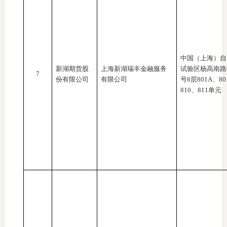
专
协会公
中国（上海）自
乡村振
新湖期货股
上海新湖瑞丰金融服务
试验区杨高南路
7
份有限公司
有限公司
号8层801A、80
联系我
810、811单元
招聘信
协会采
廉政举