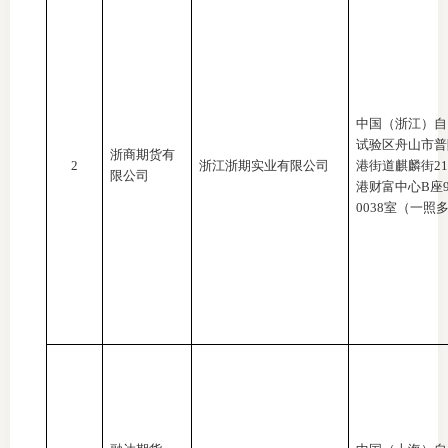
适
郑
中
中国（浙江）自
试验区舟山市普
浙商期货有
2
浙江浙期实业有限公司
港街道麒麟街
2
培训学
限公司
港财富中心B座90
0038室（一照
投资者
上市品
研究与
科
出
统