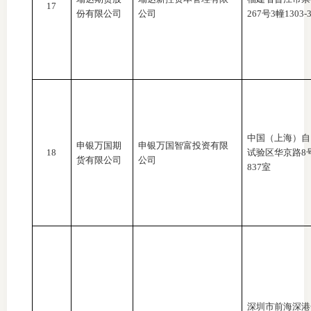
17
份有限公司
公司
267号3幢1303-
中国（上海）自
申银万国期
申银万国智富投资有限
18
试验区华京路
8
货有限公司
公司
837室
深圳市前海深港