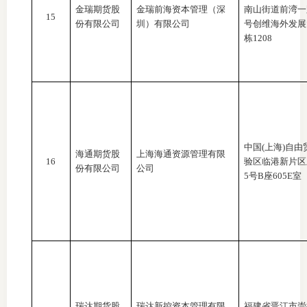
金瑞期货股
金瑞前海资本管理（深
南山街道前湾一
15
份有限公司
圳）有限公司
号创维海外发展
栋1208
中国
(上海)自由
海通期货股
上海海通资源管理有限
16
验区临港新片区
份有限公司
公司
5号B座605E室
瑞达期货股
瑞达新控资本管理有限
福建省晋江市崇