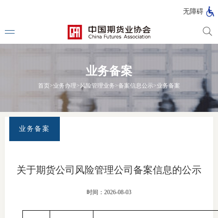
北
无障碍
京
市
期
风
资
货
险
产
业务备案
公
管
管
司
理
理
法律法
首页
>
业务办理
>
风险管理业务
>
备案信息公示
>
业务备案
公
公
司
司
行政法
司法解
业务备案
部门规
自律规
关于期货公司风险管理公司备案信息的公示
期
国家标
时间：2026-08-03
货
行业标
公