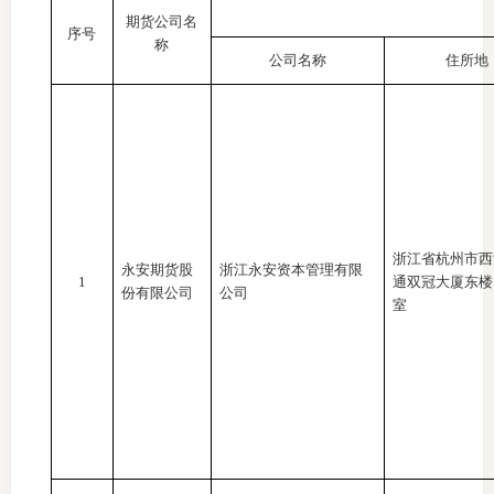
期货公司名
团体标
司
序号
称
公司名称
住所地
投
诉
会员管
受
资格管
理
风险管
渠
浙江省杭州市西
永安期货股
浙江永安资本管理有限
道
资产管
1
通双冠大厦东楼
份有限公司
公司
室
考试测
资
高