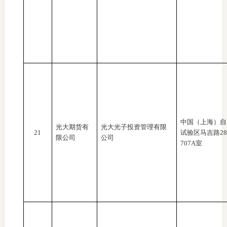
中国（上海）自
光大期货有
光大光子投资管理有限
21
试验区马吉路
2
限公司
公司
707A室