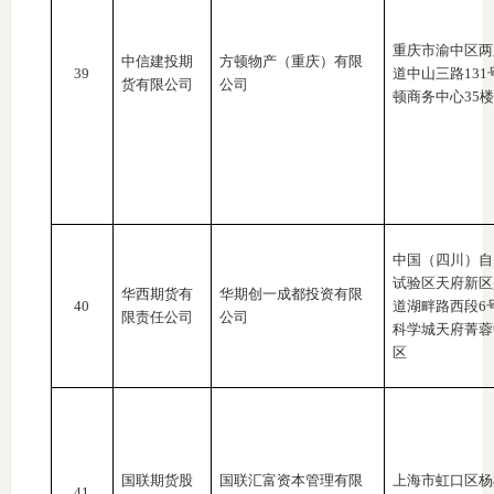
重庆市渝中区两
中信建投期
方顿物产（重庆）有限
39
道中山三路
13
货有限公司
公司
顿商务中心35楼
中国（四川）自
试验区天府新区
华西期货有
华期创一成都投资有限
40
道湖畔路西段
6
限责任公司
公司
科学城天府菁蓉
区
国联期货股
国联汇富资本管理有限
上海市虹口区杨
41