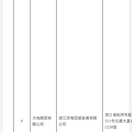
行业党
国际期
会员大
会员动
文化建
普法宣
境内外
会议交
浙江省杭州市延
国际交
大地期货有
浙江济海贸易发展有限
6
511号元通大厦1
限公司
公司
1258室
行业要