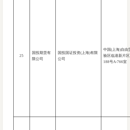
中国
(上海)自由
国投期货有
国投国证投资
(上海)有限
25
验区临港新片区
限公司
公司
188号A-766室