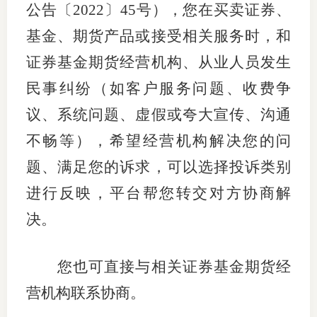
公告
〔
2022
〕
45
号），您在买卖证券、
适
基金、期货产品或接受相关服务时，和
郑
证券基金期货经营机构、从业人员发生
民事纠纷（如客户服务问题、收费争
中
议、系统问题、虚假或夸大宣传、沟通
培训学
不畅等），希望经营机构解决您的问
投资者
题、满足您的诉求，可以选择投诉类别
上市品
进行反映，平台帮您转交对方协商解
研究与
决。
科
您也可直接与相关证券基金期货经
出
营机构联系协商。
统