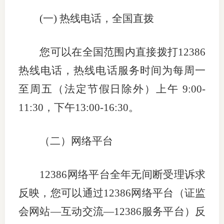
(
一
)
热线电话，全国直拨
专
协会公
您可以在全国范围内直接拨打
12386
乡村振
热线电话，热线电话服务时间为每周一
至周五（法定节假日除外）上午
9:00-
联系我
11:30
，下午
13:00-16:30
。
招聘信
协会采
（二）网络平台
廉政举
12386
网络平台全年无间断受理诉求
反映，您可以通过
12386
网络平台（证监
会网站—互动交流—
12386
服务平台）反