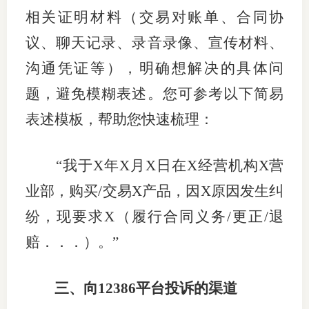
相关证明材料（交易对账单、合同协
图片新
议、聊天记录、录音录像、宣传材料、
媒体看
沟通凭证等），明确想解决的具体问
题，避免模糊表述。
您可参考以下简易
表述模板，帮助您快速梳理：
协会介
协
“
我于
X
年
X
月
X
日在
X
经营机构
X
营
协
业部，购买
/
交易
X
产品，因
X
原因发生纠
纷，现要求
X
（履行合同义务
/
更正
/
退
收
赔．．．）。
”
协会治
组
三、向
12386
平台投诉的渠道
协