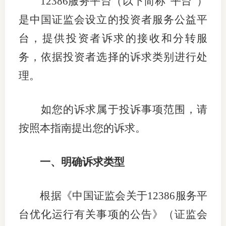
12386
服务平台（以下简称“平台”）
团体标
司
是中国证监会设立的投资者服务公益平
投
台，提供投资者诉求的接收和分转服
诉
务，依据投资者选择的诉求类别进行处
会员管
受
理。
资格管
理
风险管
渠
如您的诉求属于投诉事项范围，请
道
按照本指南提出您的诉求。
资产管
一、
明确诉求类型
考试测
根据《中国证监会关于
12386
服务平
资
台优化运行有关事项的公告》（证监会
高