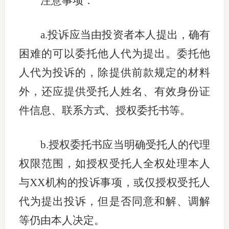
注意事项：
期
a.
投诉应当由投资者本人提出，确有
期
困难的可以委托他人代为提出。委托他
从业人
人代为投诉的，除提供前款规定的材料
居间人
外，还应提供受托人姓名、有效身份证
件信息、联系方式、授权委托书等。
纪律处
期货市
b.
授权委托书应当明确受托人的代理
期货公
权限范围，如授权受托人全权处理本人
期货行
与
XX
机构的投诉事项，或仅授权受托人
代为提出投诉，但是否同意和解、调解
期货公
等仍由本人决定。