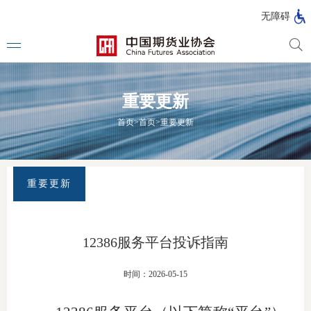
北
无障碍
京
市
期
风
资
货
险
产
重要更新
公
管
管
司
理
理
法律法
首页
>
首页
>
重要更新
公
公
司
司
行政法
司法解
重要更新
部门规
自律规
12386服务平台投诉指南
期
国家标
时间：2026-05-15
货
行业标
公