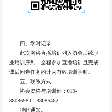
专
协会公
乡村振
四、学时记录
联系我
此次网络直播培训列入协会后续职
招聘信
业培训序列，全程参加直播培训且完成
协会采
课后问卷任务的计为有效培训学时。
廉政举
五、联系方式
协会资格与培训部：010-
88086980，
88086482
特此通知。