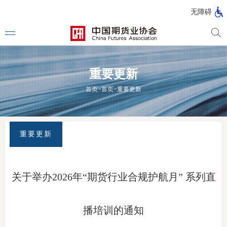
北
无障碍
京
市
期
风
资
货
险
产
重要更新
公
管
管
司
理
理
法律法
首页
>
首页
>
重要更新
公
公
司
司
行政法
司法解
重要更新
部门规
自律规
关于举办2026年“期货行业合规护航月” 系列直
期
国家标
货
播培训的通知
行业标
公