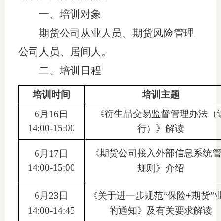
一
、培训对象
适
期货公司
从业人员
、期货风险管理
郑
公司人员、居间人
。
中
二
、
培训日程
培训学
培训时间
培训主题
投资者
《衍生品交易监督管理办法（
6月16日
上市品
14:00-15:00
行）》解读
研究与
《期货公司接入外部信息系统
6月17日
14:00-15:00
规则》介绍
科
出
6月23日
《关于进一步规范“保险+期货”
14:00-14:45
的通知》及有关要求解读
统