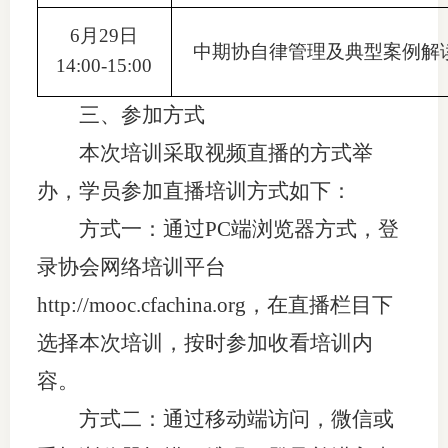
6月29日
行业投
中期协自律管理及典型案例解
14:00-15:00
三、参加方式
会员公
本次培训采取视频直播的方式举
期货公
办，学员参加直播培训方式如下：
期
方式一：通过PC端浏览器方式，登
期
录协会
网络
培训
平台
http://mooc.cfachina.org
，
在直播栏目下
期
选择本次培训，按时参加收看培训内
期
容。
期
方式二：通过移动端访问，微信
或
期