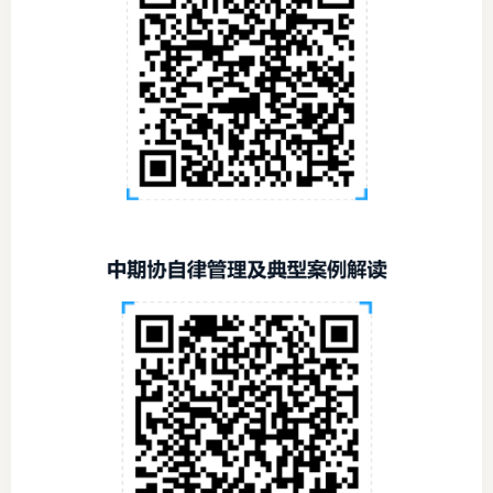
图片新
媒体看
协会介
协
协
收
协会治
组
协