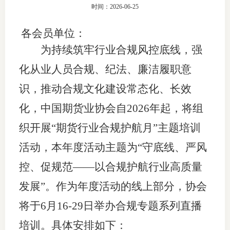
时间：2026-06-25
团体标
司
各会员单位
：
投
为持续筑牢行业合规风控底线，强
诉
会员管
化从业人员合规、纪法、廉洁履职意
受
资格管
识，推动合规文化建设常态化、长效
理
化，
中国期货业协会自
2026
年起，将
组
风险管
渠
织开
展“期货行业合规护航月”主题培训
道
资产管
活动，本年度
活动主题为“守底线、严风
控、促规范——
以合规护航行业高质量
考试测
发展
”。作为年度活动的线上部分，
协会
资
将
于
6
月
16-29日
举办
合规
专题
系列
直播
培训
。
具体
安排
如下：
高