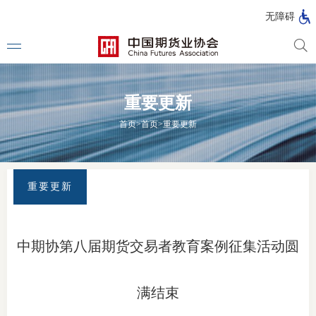
北
无障碍
京
市
期
风
资
货
险
产
重要更新
公
管
管
司
理
理
法律法
首页
>
首页
>
重要更新
公
公
司
司
行政法
司法解
重要更新
部门规
自律规
中期协第八届期货交易者教育案例征集活动圆
期
国家标
货
满结束
行业标
公