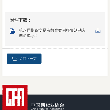
适
郑
附件下载：
中
第八届期货交易者教育案例征集活动入
围名单.pdf
培训学
投资者
返回上一页
上市品
研究与
科
出
统