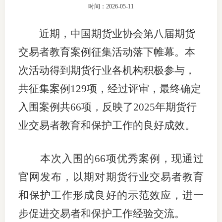
时间：2026-05-11
团体标
司
近期，中国期货业协会第八届期货
投
交易者教育案例征集活动落下帷幕。本
诉
会员管
次活动得到期货行业各机构积极参与，
受
资格管
理
共征集案例
129
项，经过评审，最终确定
风险管
渠
入围案例共
66
项，反映了
2025
年期货行
道
业交易者教育和保护工作的良好成效。
资产管
本次入围的
66
项优秀案例，现通过
考试测
官网发布，以期对期货行业交易者教育
和保护工作形成良好的示范效应，进一
资
步促进交易者和保护工作经验交流。
高