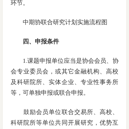
环节。
行业党
中期协联合研究计划实施流程图
国际期
会员大
四、申报条件
会员动
1.
课题申
报单位
应当是协会会员
、
协
文化建
会专业委员会，
或其它金融机构、高校
普法宣
及
科研院所、实体企业
、
专业性事务所
境内外
等，可单独申报或联合申报
。
会议交
鼓励会员单位联合
交易所、高校、
国际交
科研院所等单位共同开展研究，优势互
行业要