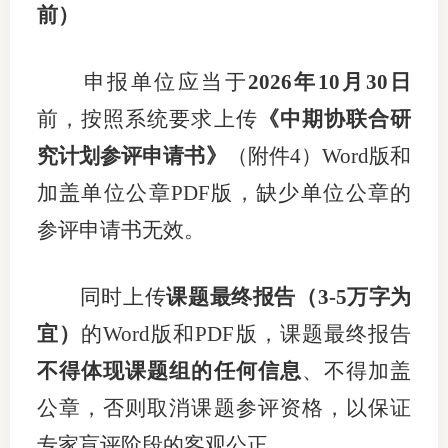
前）
申报单位应当
于
202
6
年
10
月
30
日
前，
按照系
统要求上传
《中期协联合研
究计划参评申请书》
（
附件
4
）
Word版和
加盖单位公章
PDF
版，缺少单位公章的
参评申请书无效。
同时上传
课题最终报告
（
3-5
万字为
宜
）
的
Word版和PDF版
，
课题最终报告
不得体现
课题
组的任何
信息
、
不得加盖
公章
，
否则取消课题参评资格，以保证
专家
盲评
阶段的客观公正。