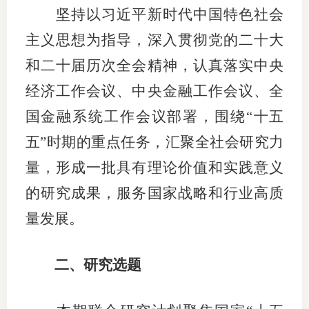
坚持以习近平新时代中国特色社会
适
主义思想为指导，
深入贯彻党的二十大
郑
和二十届历次全会精神，认真落实中央
中
经济工作会议、中央金融工作会议、全
国金融系统工作会议部署，
围绕
“十五
培训学
五”时期的重点任务，汇聚全社会研究力
投资者
量，形成一批具有理论价值和实践意义
上市品
的研究成果，服务国家战略和行业高质
研究与
量发展。
科
二
、研究选题
出
统