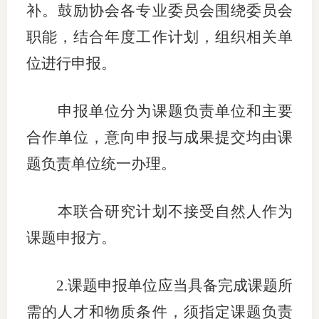
补
。鼓励协会各专业委员会围绕委员会
图片新
职能，结合年度工作计划，组织相关单
媒体看
位进行申报。
申报单位分为课题负责单位和主要
协会介
合作单位，意向申报与成果提交均由课
协
题负责单位统一办理。
协
本联合研究计划不接受
自然人作为
收
课题
申报
方。
协会治
2.
课题
申报单位应当具备完成课题所
组
需的人才和物质条件，
须指定
课题负责
协