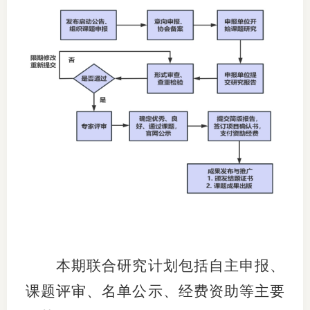
期
期
从业人
居间人
纪律处
期货市
期货公
期货行
本期联合研究
计划
包括
自主申报
、
期货公
课题评审
、
名单公示
、
经费资助等主要