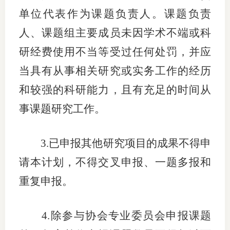
单位代表作为
课题负责人
。
课题负责
专
人
、
课题组主要成员
未因学术不端或科
协会公
研经费使用不当等受过任何处罚
，
并
应
乡村振
当具有从事相关研究或实务工作的经历
和较强的科研能力，且有充足的时间从
联系我
事课题研究工作。
招聘信
协会采
3.
已
申报
其他
研究项目的成果不得申
廉政举
请本计划
，
不得
交叉申报、一题多报和
重复申报
。
4
.
除参与协会专业委员会申报课题