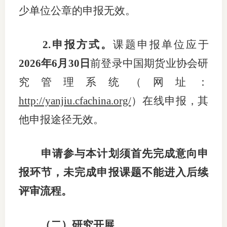
少单位公章的申报无效。
2.
申报方式
。
课题
申报
单位
应
于
202
6
年
6
月
30
日
前
登录中国期货业协会研
究管理系统（网址：
http://yanjiu.cfachina.org/
）在线申报，其
他申报途径无效。
申请参与本计划须首先完成意向申
报环节，未
完成
申报课题不能进入后续
评审流程。
（
二
）
研究开展