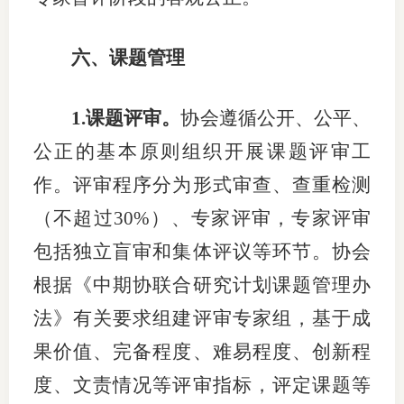
六
、
课题管理
1.
课题
评审。
协会
遵循公开、公平、
公正的基本原则
组织开展课题评审工
作。
评审程序分为形式审查、查重检测
（不超过
30%
）、专家评审
，专家评审
包括独立盲审和集体评议等环节
。
协会
根据《
中期协联合研究计划课题管理办
法
》有关要求组建评审专家组，基于成
果价值、完备程度、难易程度、创新程
度、文责情况等评审指标
，评定
课题
等