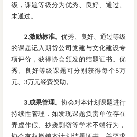
级
，
课题等级分为优秀、良好、通过、
未通过
。
2.
激励标准。
优秀、良好
、
通过等级
的
课题记入期货公司党建
与
文化建设专
项评价，
获得协会
颁发
的
结题证书
。
优
秀、良好等级课题可分别获得每个
5
万
元、
3
万元经费资助
。
3
.
成果管理
。
协会对本计划课题进行
持续性管理，如发现课题负责单位存在
弄虚作假、抄袭剽窃等学术不端行为，
协会有权撤销本计划结题证书
，并要求