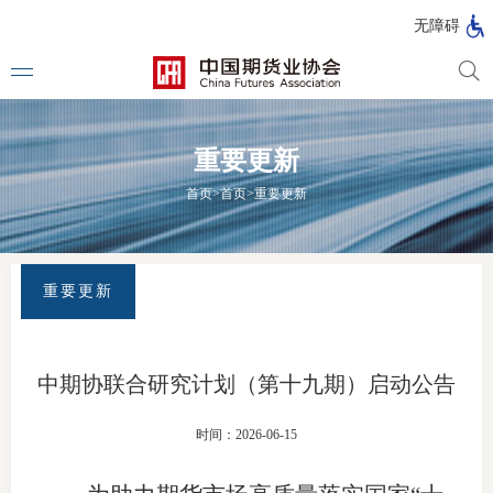
北
无障碍
京
市
期
风
资
货
险
产
重要更新
公
管
管
司
理
理
法律法
首页
>
首页
>
重要更新
公
公
司
司
行政法
司法解
重要更新
部门规
自律规
中期协联合研究计划（第十九期）启动公告
期
国家标
时间：2026-06-15
货
行业标
公