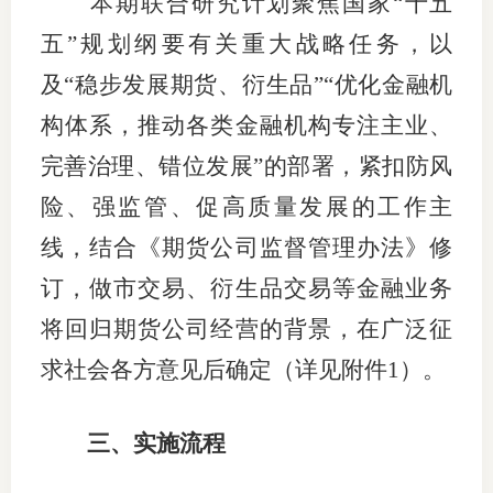
本期联合研究计划
聚焦
国家
“十五
行业投
五”规划纲要
有关
重大战略任务，以
及
“稳步发展期货、衍生品”
“优化金融机
构体系，推动各类金融机构专注主业、
会员公
完善治理、错位发展”的部署，
紧扣
防风
期货公
险
、
强监管
、
促高质量发展
的工作主
期
线
，
结合《期货公司监督管理办法》修
订，
做市交易、衍生品交易
等金融
业务
期
将
回归
期货公司经营的背景，
在广泛征
期
求社会各方意见后确定（详见附件
1
）。
期
期
三
、
实施流程
期