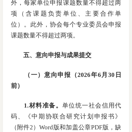
外，
每家单位申报课题数量不得超过两
项
（含课题负责单位、
主要合作单
位
）。此外，协会每个专业委员会申报
课题数量不得超过两项
。
五
、意向申报
与成果提交
（
一
）
意向申报
（
202
6
年
6
月
30
日
前）
1.
材料准备
。
单位统一社会信用代
码
、
《中期协联合研究计划申报书》
（
附件
2
）
W
ord
版和
加盖公章
PDF
版
，
缺