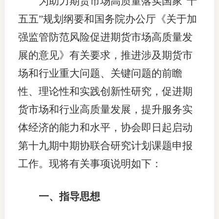
为
助力期货市场高质量落实国家
“十
团体标
司
五五”规划纲要和国务院办公厅
《关于加
投
强监管防范风险促进期货市场高质量发
诉
展的意见》有关要求，推进涉及期货市
会员管
受
场和行业重大问题、关键问题的前瞻
资格管
理
性、理论性和实践创新性研究，促进期
风险管
渠
货市场和行业高质量发展，提升服务实
道
资产管
体经济的能力和水平，协会即日
起
启动
第十
九
期中期协联合研究计划课题申报
工作。现将有关事项说明如下：
考试测
资
一、指导思想
高