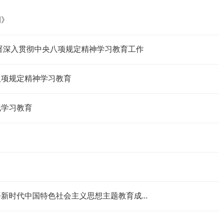
例》
署深入贯彻中央八项规定精神学习教育工作
八项规定精神学习教育
纪学习教育
时代中国特色社会主义思想主题教育成...