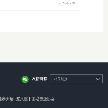
2024-10-28
友情链接:
相关链接
通泰大厦C座八层中国期货业协会