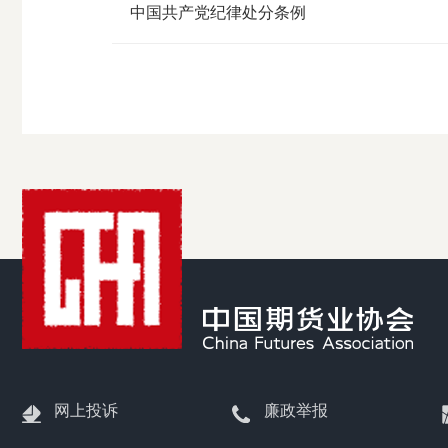
中国共产党纪律处分条例
期
货
公
司
投
网上投诉
廉政举报
诉