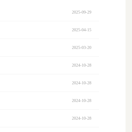
2025-09-29
搜索
2025-04-15
2025-03-20
2024-10-28
2024-10-28
2024-10-28
2024-10-28