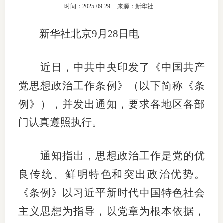
时间：2025-09-29
来源：新华社
团体标
司
新华社北京
9月28日电
投
诉
会员管
近日，中共中央印发了《中国共产
受
资格管
党思想政治工作条例》（以下简称《条
理
例》），并发出通知，要求各地区各部
风险管
渠
门认真遵照执行。
道
资产管
通知指出，思想政治工作是党的优
考试测
良传统、鲜明特色和突出政治优势。
《条例》以习近平新时代中国特色社会
资
主义思想为指导，以党章为根本依据，
高