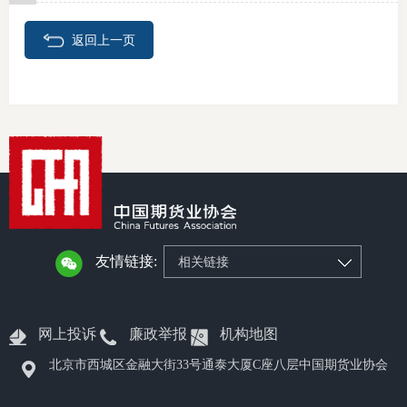
期
返回上一页
期
从业人
居间人
纪律处
期货市
友情链接:
相关链接
期货公
期货行
网上投诉
廉政举报
机构地图
期货公
北京市西城区金融大街33号通泰大厦C座八层中国期货业协会