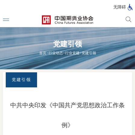
北
无障碍
京
市
期
风
资
货
险
产
党建引领
公
管
管
司
理
理
法律法
首页
>
行业动态
>
行业党建
>
党建引领
公
公
司
司
行政法
司法解
党建引领
部门规
自律规
中共中央印发《中国共产党思想政治工作条
期
国家标
货
例》
行业标
公