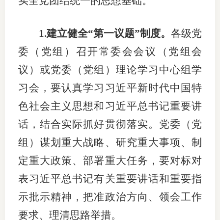
实全党团结统一的思想基础。
行业投
1.建立健全“第一议题”制度。
各级党
委（党组）召开常委会会议（党组会
会员公
议）或党委（党组）理论学习中心组学
期货公
习会，要认真学习习近平新时代中国特
色社会主义思想和习近平总书记重要讲
期
话，结合实际抓好贯彻落实。党委（党
期
组）谋划重大战略、研究重大事项、制
期
定重大政策、部署重大任务，要对标对
期
表习近平总书记有关重要讲话和重要指
期
示批示精神，把准政治方向、领会工作
要求、理清思路举措。
期