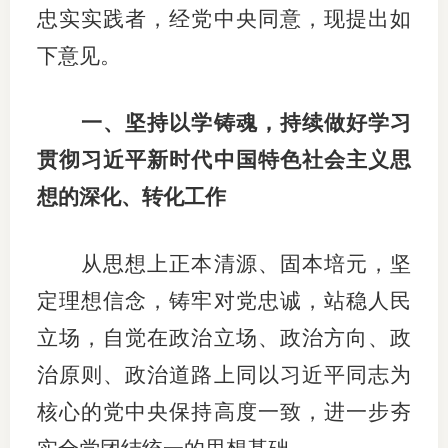
忠实实践者，经党中央同意，现提出如
适
下意见。
郑
一、坚持以学铸魂，持续做好学习
中
贯彻习近平新时代中国特色社会主义思
培训学
想的深化、转化工作
投资者
上市品
从思想上正本清源、固本培元，坚
定理想信念，铸牢对党忠诚，站稳人民
研究与
立场，自觉在政治立场、政治方向、政
科
治原则、政治道路上同以习近平同志为
出
核心的党中央保持高度一致，进一步夯
统