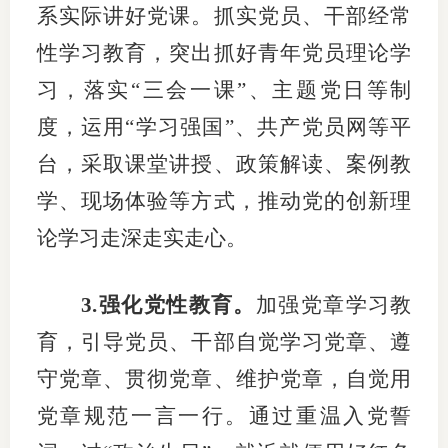
系实际讲好党课。抓实党员、干部经常
行业党
性学习教育，突出抓好青年党员理论学
国际期
习，落实“三会一课”、主题党日等制
度，运用“学习强国”、共产党员网等平
会员大
台，采取课堂讲授、政策解读、案例教
会员动
学、现场体验等方式，推动党的创新理
文化建
论学习走深走实走心。
普法宣
3.强化党性教育。
加强党章学习教
境内外
育，引导党员、干部自觉学习党章、遵
会议交
守党章、贯彻党章、维护党章，自觉用
国际交
党章规范一言一行。通过重温入党誓
行业要