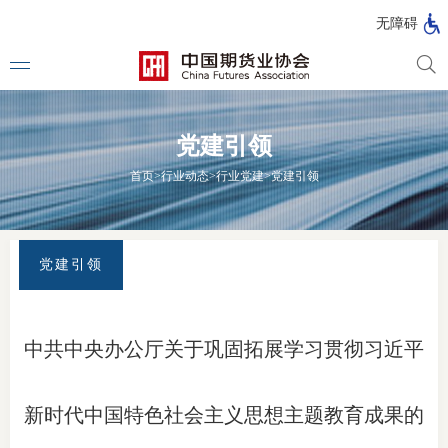
北
无障碍
京
市
期
风
资
货
险
产
党建引领
公
管
管
司
理
理
法律法
首页
>
行业动态
>
行业党建
>
党建引领
公
公
司
司
行政法
司法解
党建引领
部门规
自律规
中共中央办公厅关于巩固拓展学习贯彻习近平
期
国家标
货
新时代中国特色社会主义思想主题教育成果的
行业标
公