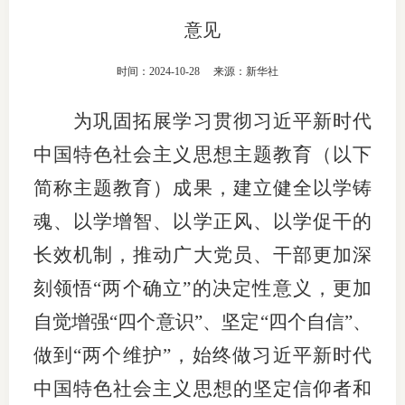
意见
团体标
司
投
时间：2024-10-28
来源：新华社
诉
会员管
为巩固拓展学习贯彻习近平新时代
受
资格管
中国特色社会主义思想主题教育（以下
理
简称主题教育）成果，建立健全以学铸
风险管
渠
魂、以学增智、以学正风、以学促干的
道
资产管
长效机制，推动广大党员、干部更加深
刻领悟“两个确立”的决定性意义，更加
考试测
自觉增强“四个意识”、坚定“四个自信”、
做到“两个维护”，始终做习近平新时代
资
中国特色社会主义思想的坚定信仰者和
高