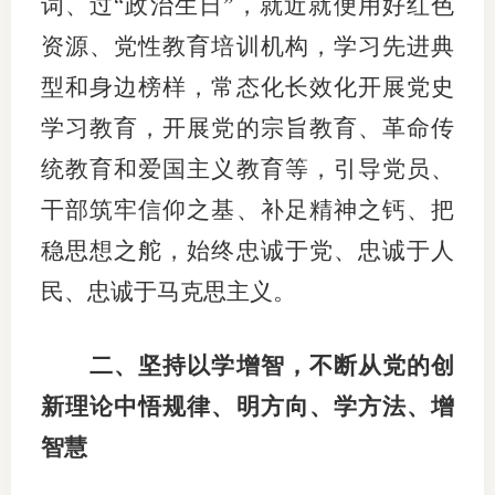
词、过“政治生日”，就近就便用好红色
资源、党性教育培训机构，学习先进典
图片新
型和身边榜样，常态化长效化开展党史
媒体看
学习教育，开展党的宗旨教育、革命传
统教育和爱国主义教育等，引导党员、
协会介
干部筑牢信仰之基、补足精神之钙、把
协
稳思想之舵，始终忠诚于党、忠诚于人
民、忠诚于马克思主义。
协
收
二、坚持以学增智，不断从党的创
协会治
新理论中悟规律、明方向、学方法、增
组
智慧
协