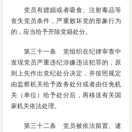
党员有嫖娼或者吸食、注射毒品等
丧失党员条件，严重败坏党的形象行为
的，应当给予开除党籍处分。
第三十一条 党组织在纪律审查中
发现党员严重违纪涉嫌违法犯罪的，原
则上先作出党纪处分决定，并按照规定
由监察机关给予政务处分或者由任免机
关（单位）给予处分后，再移送有关国
家机关依法处理。
第三十二条 党员被依法留置、逮