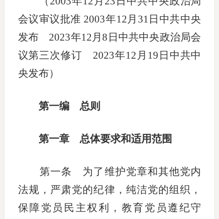
（2003年12月23日中共中央政治局
团体标
司
会议审议批准 2003年12月31日中共中央
投
发布 2023年12月8日中共中央政治局会
诉
议第三次修订 2023年12月19日中共中
会员管
受
央发布）
资格管
理
风险管
渠
第一编 总则
道
资产管
第一章 总体要求和适用范围
考试测
第一条 为了维护党章和其他党内
法规，严肃党的纪律，纯洁党的组织，
资
保障党员民主权利，教育党员遵纪守
高