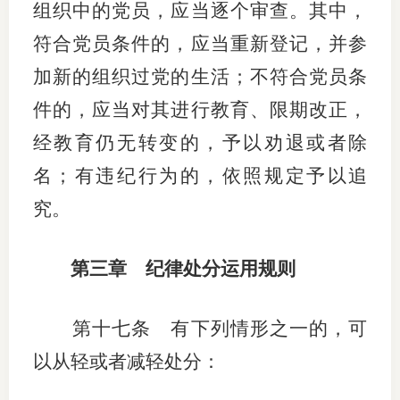
组织中的党员，应当逐个审查。其中，
符合党员条件的，应当重新登记，并参
加新的组织过党的生活；不符合党员条
件的，应当对其进行教育、限期改正，
经教育仍无转变的，予以劝退或者除
名；有违纪行为的，依照规定予以追
究。
第三章 纪律处分运用规则
第十七条 有下列情形之一的，可
以从轻或者减轻处分：