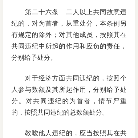
第二十六条 二人以上共同故意违
纪的，对为首者，从重处分，本条例另
有规定的除外；对其他成员，按照其在
共同违纪中所起的作用和应负的责任，
分别给予处分。
对于经济方面共同违纪的，按照个
人参与数额及其所起作用，分别给予处
分。对共同违纪的为首者，情节严重
的，按照共同违纪的总数额处分。
教唆他人违纪的，应当按照其在共