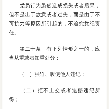
党员行为虽然造成损失或者后果，
但不是出于故意或者过失，而是由于不
可抗力等原因所引起的，不追究党纪责
任。
第二十条 有下列情形之一的，应
当从重或者加重处分：
（一）强迫、唆使他人违纪；
（二）拒不上交或者退赔违纪所
得；