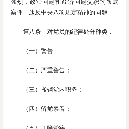
强烈，政治问题和经济问题交织的腐败
案件，违反中央八项规定精神的问题。
第八条 对党员的纪律处分种类：
（一）警告；
（二）严重警告；
（三）撤销党内职务；
（四）留党察看；
（五）开除党籍。