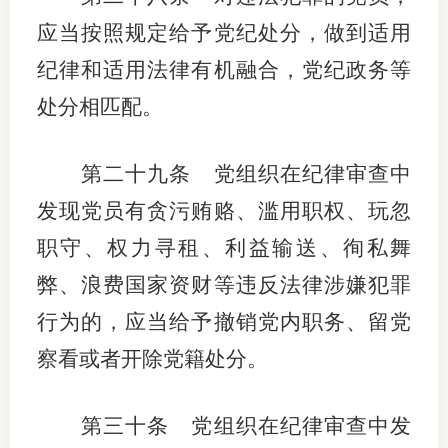
应当按照规定给予党纪处分，做到适用
纪律和适用法律有机融合，党纪政务等
处分相匹配。
第二十九条 党组织在纪律审查中
发现党员有贪污贿赂、滥用职权、玩忽
职守、权力寻租、利益输送、徇私舞
弊、浪费国家资财等违反法律涉嫌犯罪
行为的，应当给予撤销党内职务、留党
察看或者开除党籍处分。
第三十条 党组织在纪律审查中发