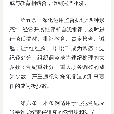
戒与教育相结合，做到宽严相济。
专
第五条 深化运用监督执纪“四种形
协会公
态”，经常开展批评和自我批评，及时进
乡村振
行谈话提醒、批评教育、责令检查、诫
联系我
勉，让“红红脸、出出汗”成为常态；党
招聘信
纪轻处分、组织调整成为违纪处理的大
多数；党纪重处分、重大职务调整的成
协会采
为少数；严重违纪涉嫌犯罪追究刑事责
廉政举
任的成为极少数。
第六条 本条例适用于违犯党纪应
当受到党纪责任追究的党组织和党员。