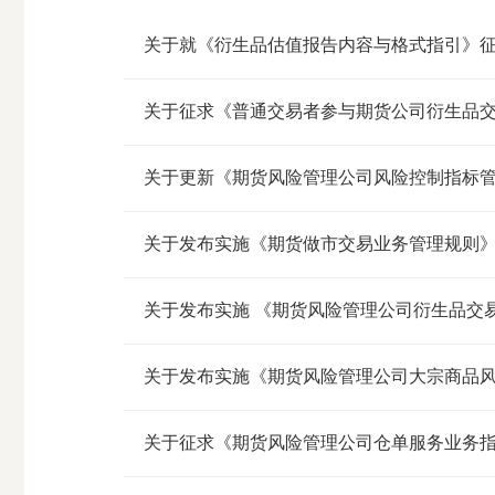
市
关于就《衍生品估值报告内容与格式指引》
期
风
资
货
险
产
关于征求《普通交易者参与期货公司衍生品交易
公
管
管
司
理
理
关于更新《期货风险管理公司风险控制指标
公
公
司
司
关于发布实施《期货做市交易业务管理规则
关于发布实施 《期货风险管理公司衍生品交
关于发布实施《期货风险管理公司大宗商品
关于征求《期货风险管理公司仓单服务业务