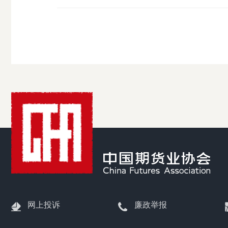
受
理
渠
道
网上投诉
廉政举报