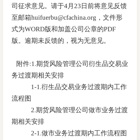
司征求意见。请于4月23日前将意见反馈
适
至邮箱huifuerbu@cfachina.org，文件形
郑
式为WORD版和加盖公司公章的PDF
中
版。逾期未反馈的，视为无意见。
培训学
附件:1.期货风险管理公司衍生品交易业
投资者
务过渡期相关安排
上市品
1-1
.
衍生品交易业务过渡期内工作
研究与
流程图
科
2.
期货风险管理公司做市业务过渡
期相关安排
出
2-1
.
做市业务过渡期内工作流程图
统