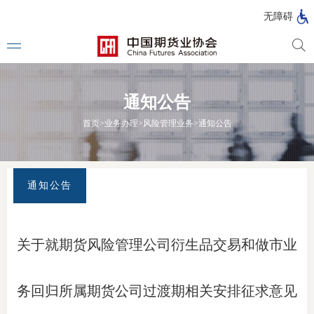
北
无障碍
京
市
期
风
资
货
险
产
通知公告
公
管
管
司
理
理
法律法
首页
>
业务办理
>
风险管理业务
>
通知公告
公
公
司
司
行政法
司法解
通知公告
部门规
自律规
关于就期货风险管理公司衍生品交易和做市业
期
国家标
货
务回归所属期货公司过渡期相关安排征求意见
行业标
公