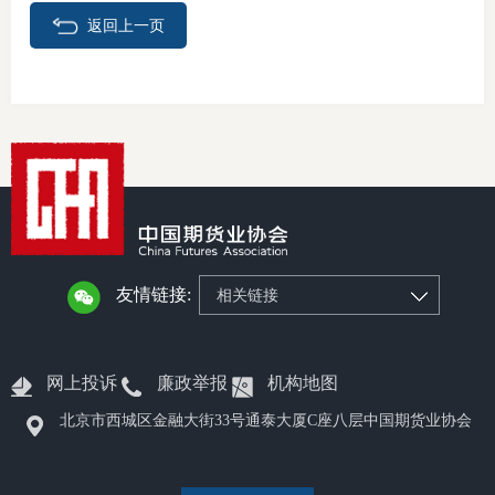
返回上一页
期
期
从业人
居间人
纪律处
期货市
友情链接:
相关链接
期货公
网上投诉
廉政举报
机构地图
期货行
北京市西城区金融大街33号通泰大厦C座八层中国期货业协会
期货公