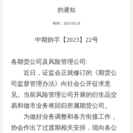
的通知
团体标
司
投
时间：2023-03-24
诉
会员管
中期协字【
2023
】
22
号
受
资格管
理
各期货公司及风险管理公司:
风险管
渠
近日，证监会正就修订的《期货公
道
资产管
司监督管理办法》向社会公开征求意
见。当前风险管理公司开展的衍生品交
考试测
易和做市业务将回归所属期货公司。
为做好业务调整和各方衔接工作，
资
协会作出了过渡期相关安排，现向各公
高