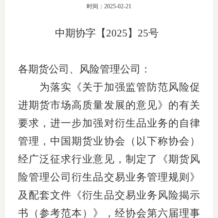
时间：2025-02-21
团体标
司
中期协字【
2025
】
25
号
投
诉
会员管
各期货公司、风险管理公司
：
受
资格管
理
为落实《关于加强监管防范风险促
风险管
渠
进期货市场高质量发展的意见》的有关
道
要求，进一步加强对衍生品业务的自律
资产管
管理
，中国期货业协会（以下称协会）
经广泛征求行业意见，制定了
《期货风
考试测
险管理公司衍生品交易业务管理规则》
资
及配套文件《衍生品交易业务风险揭示
书（参考范本）》
，经协会第六届理事
高