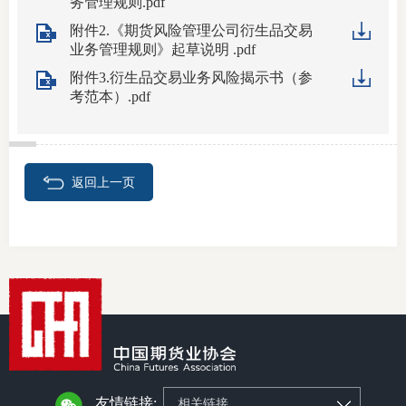
务管理规则.pdf
附件2.《期货风险管理公司衍生品交易
期
业务管理规则》起草说明 .pdf
期
附件3.衍生品交易业务风险揭示书（参
考范本）.pdf
从业人
居间人
返回上一页
纪律处
期货市
期货公
期货行
期货公
友情链接:
相关链接