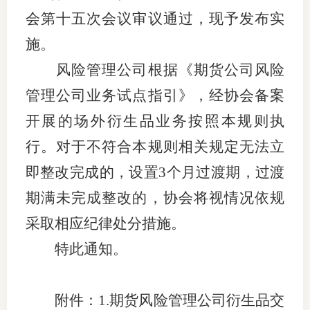
会第十五次会议审议通过，现予发布实
适
施。
郑
风险管理公司根据《期货公司风险
中
管理公司业务试点指引》，经协会备案
培训学
开展的场外衍生品业务
按照本规则执
行。
对于不符合本规则相关规定无法立
投资者
即整改完成的，设置
3个月过渡期，过渡
上市品
期满未完成整改的，协会将视情况依规
研究与
采取相应纪律处分措施。
科
特此通知。
出
附件：
1.
期货风险管理公司衍生品交
统