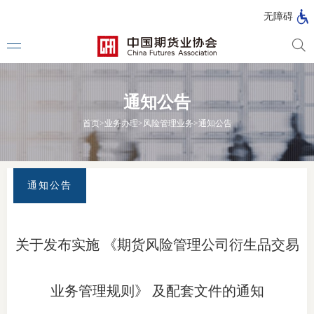
北
无障碍
京
市
期
风
资
货
险
产
通知公告
公
管
管
司
理
理
法律法
首页
>
业务办理
>
风险管理业务
>
通知公告
公
公
司
司
行政法
司法解
通知公告
部门规
自律规
关于发布实施 《期货风险管理公司衍生品交易
期
国家标
货
业务管理规则》 及配套文件的通知
行业标
公