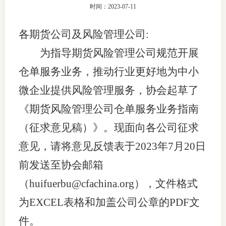
时间：2023-07-11
团体标
司
各期货公司及风险管理公司:
投
为指导期货风险管理公司规范开展
诉
会员管
仓单服务业务，推动行业更好地为中小
受
资格管
理
微企业提供风险管理服务，协会起草了
风险管
渠
《期货风险管理公司仓单服务业务指南
道
（征求意见稿）》。现面向各公司征求
资产管
意见，请将意见反馈表于2023年7月20日
前发送至协会邮箱
考试测
（huifuerbu@cfachina.org），文件格式
资
为EXCEL表格和加盖公司公章的PDF文
件。
高