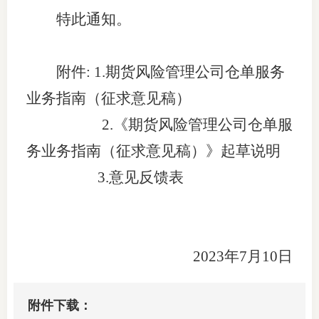
特此通知。
适
郑
附件:
1.
期货风险管理公司仓单服务
中
业务指南
（征求意见稿）
培训学
2.
《
期货风险管理公司仓单服
务业务指南
（征求意见
稿）》起草说明
投资者
3.
意见反馈表
上市品
研究与
科
2023年7月10日
出
附件下载：
统