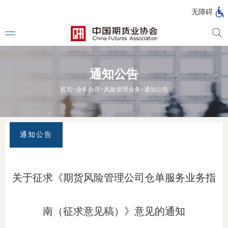
北
无障碍
京
市
期
风
资
货
险
产
通知公告
公
管
管
司
理
理
法律法
首页
>
业务办理
>
风险管理业务
>
通知公告
公
公
司
司
行政法
司法解
通知公告
部门规
自律规
关于征求《期货风险管理公司仓单服务业务指
期
国家标
货
南（征求意见稿）》意见的通知
行业标
公