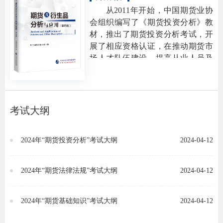
服务实体经济、防控金融风险、深
从
2
011
年开始，中国期货业协
道
化金融改革为出发点和落脚点，坚
适
会组织编写了《期货投资分析》教
持市场化、法治化、国际化方向，
材，推出了
期货投资分析考试，开
全面系统规定了期货市场和衍生品
郑
展了相应资格认证，在推动期货市
市场各项基础制度，为打造一个安
场人才队伍建设，提高从业人员及
中
全、规范、透明、开放、有活力、
市场参与者素质方面发挥了积极作
有韧性的资本市场提供了坚强的法
用。本书在吸取前两版《期货及衍
培训学
治保障。为全面落实《期货和衍生
生品分析与应用》经验的基础上，
品法》的基础制度要求，我们对
秉承原教材
“知识性与可操作性相结
投资者
考试大纲
《期货法律法规与职业道德》一书
合，理论性和与实践性相结合，系
相关内容作了进一步修改。
上市品
统性与针对性相结合”的宗旨，对期
2024年“期货投资分析”考试大纲
2024-04-12
货及其他衍生品所涉及主要分析方
研究与
法、交易策略和具体应用进行了梳
理和修订。
2024年“期货法律法规”考试大纲
2024-04-12
科
出
2024年“期货基础知识”考试大纲
2024-04-12
统