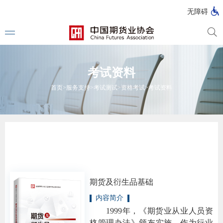
北
无障碍
京
市
期
风
资
货
险
产
考试资料
公
管
管
司
理
理
法律法
首页
>
服务支持
>
考试测试
>
资格考试
>
考试资料
公
公
司
司
行政法
司法解
部门规
自律规
期货及衍生品基础
国家标
内容简介
1999年，《期货业从业人员资
行业标
格管理办法》颁布实施，作为行业