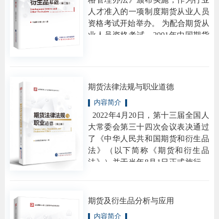
人才准入的一项制度期货从业人员
团体标
资格考试开始举办。 为配合期货从
业人员资格考试，2001年中国期货
业协会组织各方专家学者编写了
《期货市场教程》。该教程推出
会员管
后，先后经历过八次修改，在普及
期
资格管
期货基础知识、辅导参考人员应
期货法律法规与职业道德
货
试、推动期货市场人才队伍建设、
风险管
内容简介
提高从业人员及市场参与者素质方
公
2022年4月20日，第十三届全国人
面发挥了积极的作用。
司
资产管
大常委会第三十四次会议表决通过
了《中华人民共和国期货和衍生品
投
法》（以下简称《期货和衍生品
诉
法》）并于当年8月1日正式施行。
考试测
《期货和衍生品法》制定，以习近
受
平新时代中国特色社会主义思想为
资
理
指导，贯彻落实中央关于完善资本
期货及衍生品分析与应用
市场基础制度建设的决策部署，以
渠
高
内容简介