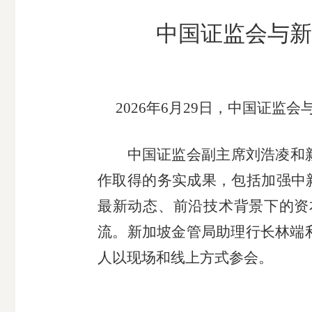
市
中国证监会与新
期
风
资
货
险
产
公
管
管
司
理
理
2026
年
6
月
29
日，中国证监会
公
公
司
司
中国证监会副主席刘浩凌和
作取得的务实成果，包括加强中新
最新动态、前沿技术背景下的资
流。新加坡金管局助理行长林端
人以现场和线上方式参会。