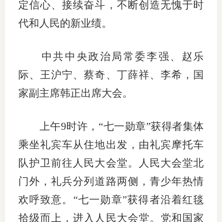
定信心、接续奋斗，不断创造无愧于时
行业投
代和人民的新业绩。
中共中央政治局常委李强、赵乐
会员公
际、王沪宁、蔡奇、丁薛祥、李希，国
期货公
家副主席韩正出席大会。
期
上午9时许，“七一勋章”获得者集体
期
乘坐礼宾车从住地出发，由礼宾摩托车
期
队护卫前往人民大会堂。人民大会堂北
期
门外，礼兵分列道路两侧，青少年热情
期
欢呼致意。“七一勋章”获得者沿着红毯
拾级而上，进入人民大会堂。党和国家
期