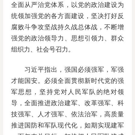
全面从严治党体系，以党的政治建设为
统领加强党的各方面建设，坚决打好反
腐败斗争攻坚战持久战总体战，不断增
强党的政治领导力、思想引领力、群众
组织力、社会号召力。
习近平指出，强国必须强军，军强
才能国安。必须全面贯彻新时代党的强
军思想，坚持党对人民军队的绝对领
导，全面推进政治建军、改革强军、科
技强军、人才强军、依法治军，高质量
推进国防和军队现代化，如期实现建军