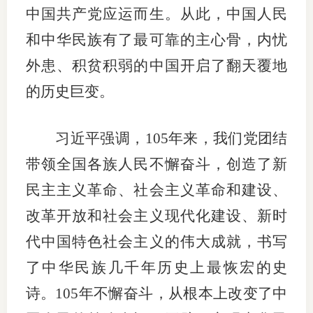
中国共产党应运而生。从此，中国人民
和中华民族有了最可靠的主心骨，内忧
外患、积贫积弱的中国开启了翻天覆地
的历史巨变。
习近平强调，105年来，我们党团结
带领全国各族人民不懈奋斗，创造了新
民主主义革命、社会主义革命和建设、
改革开放和社会主义现代化建设、新时
代中国特色社会主义的伟大成就，书写
了中华民族几千年历史上最恢宏的史
诗。105年不懈奋斗，从根本上改变了中