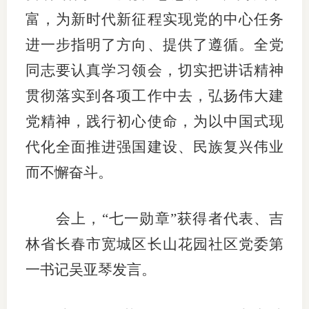
富，为新时代新征程实现党的中心任务
进一步指明了方向、提供了遵循。全党
同志要认真学习领会，切实把讲话精神
贯彻落实到各项工作中去，弘扬伟大建
党精神，践行初心使命，为以中国式现
代化全面推进强国建设、民族复兴伟业
而不懈奋斗。
会上，“七一勋章”获得者代表、吉
林省长春市宽城区长山花园社区党委第
一书记吴亚琴发言。