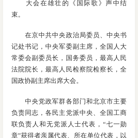
大会在雄壮的《国际歌》声中结
束。
在京中共中央政治局委员、中央书
记处书记，中央军委副主席，全国人大
常委会副委员长，国务委员，最高人民
法院院长，最高人民检察院检察长，全
国政协副主席出席大会。
中央党政军群各部门和北京市主要
负责同志，各民主党派中央、全国工商
联负责人和无党派人士代表，“七一勋
章”获得者亲属代表、所在单位代表，以