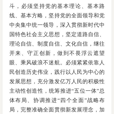
斗，必须坚持党的基本理论、基本路
线、基本方略，坚持党的全面领导和党
中央集中统一领导，深入贯彻新时代中
国特色社会主义思想，坚定道路自信、
理论自信、制度自信、文化自信，继往
开来、守正创新，做到不畏浮云遮望
眼、乘风破浪不迷航。必须紧紧依靠人
民创造历史伟业，践行以人民为中心的
发展思想，充分激发亿万人民的积极性
主动性创造性，统筹推进“五位一体”总
体布局、协调推进“四个全面”战略布
局，完整准确全面贯彻新发展理念，加