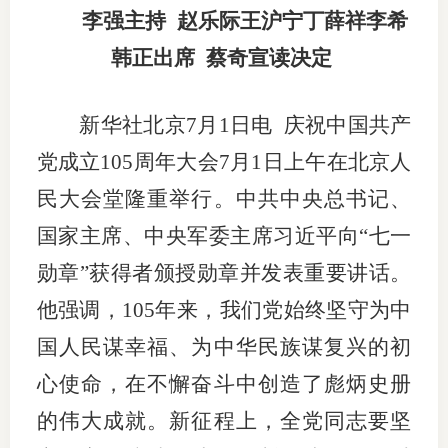
李强主持 赵乐际王沪宁丁薛祥李希
适
韩正出席 蔡奇宣读决定
郑
新华社北京7月1日电 庆祝中国共产
中
党成立105周年大会7月1日上午在北京人
培训学
民大会堂隆重举行。中共中央总书记、
投资者
国家主席、中央军委主席习近平向“七一
上市品
勋章”获得者颁授勋章并发表重要讲话。
研究与
他强调，105年来，我们党始终坚守为中
国人民谋幸福、为中华民族谋复兴的初
科
心使命，在不懈奋斗中创造了彪炳史册
出
的伟大成就。新征程上，全党同志要坚
统