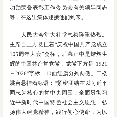
功勋荣誉表彰工作委员会有关领导同志
期
等，在这里集体迎接他们到来。
期
从业人
人民大会堂大礼堂气氛隆重热烈。
主席台上方悬挂着“庆祝中国共产党成立
居间人
105周年大会”会标，后幕正中是熠熠生
纪律处
辉的中国共产党党徽，党徽下方是“1921
期货市
－2026”字标，10面红旗分列两侧。二楼
期货公
眺台悬挂着标语：“紧密团结在以习近平
同志为核心的党中央周围，全面贯彻习
期货行
近平新时代中国特色社会主义思想，弘
期货公
扬伟大建党精神，践行初心使命，为以