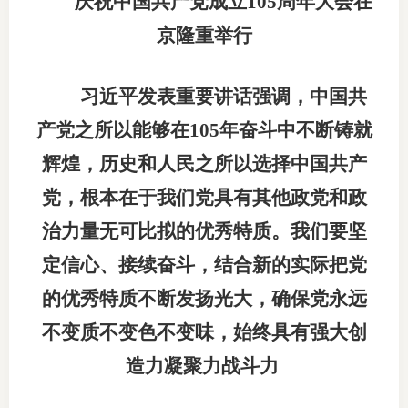
庆祝中国共产党成立105周年大会在
团体标
司
京隆重举行
投
习近平发表重要讲话强调，中国共
诉
会员管
受
产党之所以能够在105年奋斗中不断铸就
资格管
理
辉煌，历史和人民之所以选择中国共产
风险管
渠
党，根本在于我们党具有其他政党和政
道
治力量无可比拟的优秀特质。我们要坚
资产管
定信心、接续奋斗，结合新的实际把党
的优秀特质不断发扬光大，确保党永远
考试测
不变质不变色不变味，始终具有强大创
资
造力凝聚力战斗力
高