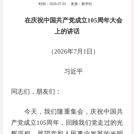
时间：2026-07-01
来源：新华社
团体标
司
在庆祝中国共产党成立105周年大会
投
上的讲话
诉
会员管
受
资格管
（2026年7月1日）
理
风险管
渠
习近平
道
资产管
同志们，朋友们：
考试测
今天，我们隆重集会，庆祝中国共
资
产党成立105周年，回顾我们党走过的光
高
辉历程，展望党和人民事业发展的光明