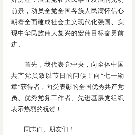
前景，动员全党全国各族人民满怀信心
适
朝着全面建成社会主义现代化强国、实
郑
现中华民族伟大复兴的宏伟目标奋勇前
中
进。
培训学
首先，我代表党中央，向全体中国
投资者
共产党员致以节日的问候！向“七一勋
上市品
章”获得者，向受表彰的全国优秀共产党
研究与
员、优秀党务工作者、先进基层党组织
科
表示热烈的祝贺！
出
同志们、朋友们！
统