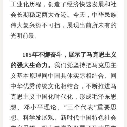
工业化历程，创造了经济快速发展和社
图片新
会长期稳定两大奇迹。今天，中华民族
伟大复兴势不可挡，展现出前所未有的
媒体看
光明前景。
协会介
105年不懈奋斗，展示了马克思主义
协
的强大生命力。
我们党坚持把马克思主
义基本原理同中国具体实际相结合、同
协
中华优秀传统文化相结合，不断推进马
收
克思主义中国化时代化，形成毛泽东思
协会治
想、邓小平理论、“三个代表”重要思
组
想、科学发展观、新时代中国特色社会
协