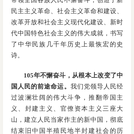
带领全国各族人民不懈奋斗，创造了新
民主主义革命、社会主义革命和建设、
期
改革开放和社会主义现代化建设、新时
期
代中国特色社会主义的伟大成就，书写
从业人
了中华民族几千年历史上最恢宏的史
居间人
诗。
纪律处
105年不懈奋斗，从根本上改变了中
期货市
国人民的前途命运。
我们党领导人民经
期货公
过波澜壮阔的伟大斗争，推翻帝国主
期货行
义、封建主义、官僚资本主义三座大
山，建立人民当家作主的新中国，彻底
期货公
结束旧中国半殖民地半封建社会的历