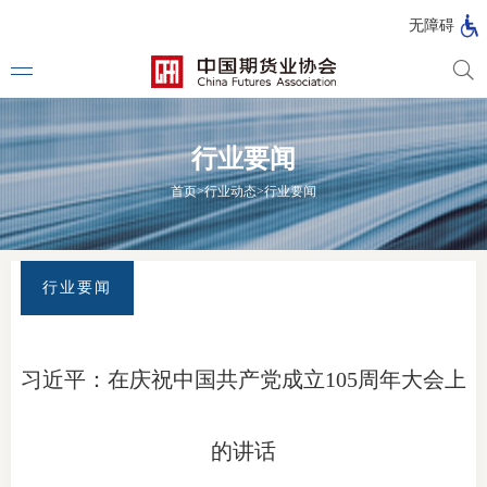
北
无障碍
京
市
期
风
资
货
险
产
行业要闻
公
管
管
司
理
理
法律法
首页
>
行业动态
>
行业要闻
公
公
司
司
行政法
司法解
行业要闻
部门规
自律规
习近平：在庆祝中国共产党成立105周年大会上
期
国家标
货
的讲话
行业标
公