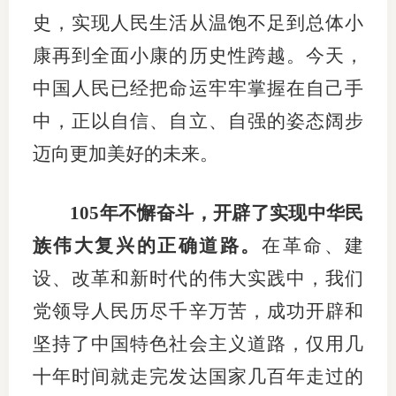
史，实现人民生活从温饱不足到总体小
行业党
康再到全面小康的历史性跨越。今天，
国际期
中国人民已经把命运牢牢掌握在自己手
会员大
中，正以自信、自立、自强的姿态阔步
迈向更加美好的未来。
会员动
文化建
105年不懈奋斗，开辟了实现中华民
普法宣
族伟大复兴的正确道路。
在革命、建
境内外
设、改革和新时代的伟大实践中，我们
党领导人民历尽千辛万苦，成功开辟和
会议交
坚持了中国特色社会主义道路，仅用几
国际交
十年时间就走完发达国家几百年走过的
行业要