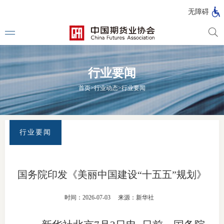
北
无障碍
京
市
期
风
资
货
险
产
行业要闻
公
管
管
司
理
理
法律法
首页
>
行业动态
>
行业要闻
公
公
司
司
行政法
司法解
行业要闻
部门规
自律规
国务院印发《美丽中国建设“十五五”规划》
期
国家标
时间：2026-07-03
来源：新华社
货
行业标
公