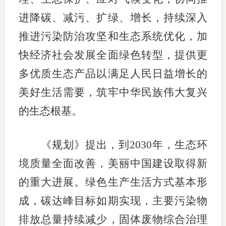
进降碳、减污、扩绿、增长，持续深入
适
推进污染防治攻坚和生态系统优化，加
郑
快经济社会发展全面绿色转型，提供更
中
多优质生态产品以满足人民日益增长的
培训学
美好生活需要，筑牢中华民族伟大复兴
投资者
的生态根基。
上市品
《规划》提出，到2030年，生态环
研究与
境质量全面改善，美丽中国建设取得新
科
的重大进展。绿色生产生活方式基本形
出
成，碳达峰目标如期实现，主要污染物
排放总量持续减少，固体废物综合治理
统