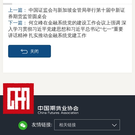
上一篇：
中国证监会与新加坡金管局举行第十届中新证
图片新
券期货监管圆桌会
下一篇：
何立峰在金融系统党的建设工作会议上强调 深
媒体看
入学习贯彻习近平党建思想和习近平总书记“七一”重要
讲话精神 扎实推动金融系统党建工作
关闭
协会介
协
协
收
协会治
组
友情链接:
相关链接
协