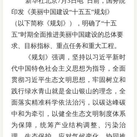
新华社北京7月3日电 日前，国务院
团体标
司
印发《美丽中国建设“十五五”规划》
投
（以下简称《规划》），明确了“十五
诉
五”时期全面推进美丽中国建设的总体要
会员管
受
求、目标指标、重点任务和重大工程。
资格管
理
《规划》强调，坚持以习近平新时
风险管
渠
代中国特色社会主义思想为指导，全面
道
资产管
贯彻习近平生态文明思想，牢固树立和
践行绿水青山就是金山银山的理念，全
面落实精准科学依法治污，以碳达峰碳
考试测
中和为牵引，以健全生态文明制度体系
资
为保障，统筹产业结构调整、污染治
高
理、生态保护、应对气候变化，协同推