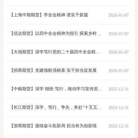
团体标
司
【上海中期期货】学全会精神 谱实干新篇
2026-01-07
投
诉
【信达期货】以四中全会精神为指引 探索乡村治理体系新实践
2026-01-07
会员管
受
资格管
【大地期货】深学笃行党的二十届四中全会精神 以“四个坚持”擘画高质量发展新篇
2026-01-07
理
风险管
渠
【招商期货】党建领航强根基 实干担当促发展
2026-01-07
道
资产管
【中粮期货】深学 细悟 笃行，推动学习宣传党的二十届四中全会精神走深走实
2025-12-31
考试测
【长江期货】深学、笃行、争先，奔赴“十五五”新征程
2025-12-31
资
【浙商期货】接续奋斗拓新局 担当有为创新绩
2025-12-31
高