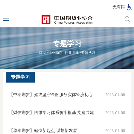
北
无障碍
京
市
期
风
资
货
险
产
专题学习
公
管
管
司
理
理
法律法
首页
>
行业动态
>
行业党建
>
专题学习
公
公
司
司
行政法
司法解
专题学习
部门规
【中泰期货】始终坚守金融服务实体经济初心使命 确保党的二十届四中全会精神落地生根
2026-01-08
自律规
期
【财信期货】四维学习体系筑牢根基 党建共建赋能乡村振兴
2026-01-08
国家标
货
行业标
【华泰期货】站位新起点 谋划新发展
2026-01-08
公