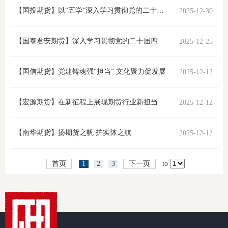
【国投期货】以“五学”深入学习贯彻党的二十届四中全会精神
2025-12-30
适
郑
【国泰君安期货】深入学习贯彻党的二十届四中全会精神 推动期货行业高质量发展
2025-12-25
中
【国信期货】党建铸魂强“担当” 文化聚力促发展
2025-12-12
培训学
【宏源期货】在新征程上展现期货行业新担当
2025-12-12
投资者
上市品
【南华期货】扬期货之帆 护实体之航
2025-12-12
研究与
首页
1
2
3
下一页
to
科
出
统