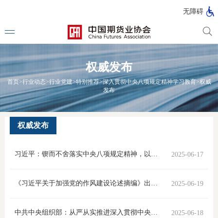
北
无障碍
京
市
期
风
资
货
险
产
权威发布
公
管
管
司
理
理
法律法
首页
>
行业动态
>
行业党建
>
特别推荐
>
深入贯彻中央八项规定精神学习教育
>
权威
公
公
发布
司
司
行政法
司法解
权威发布
部门规
习近平：锲而不舍落实中央八项规定精神，以优良党风引领社风民风
2025-06-17
自律规
期
《习近平关于加强党的作风建设论述摘编》出版发行
2025-06-19
国家标
货
行业标
中共中央组织部：从严从实推进深入贯彻中央八项规定精神学习教育
2025-06-18
公