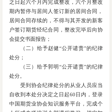
之日起六个月内完成整改，六个月整改
行业党
期内暂停与居间人签订新的居间合同，
居间合同存续的，不得与其开发的新客
国际期
户签订期货经纪合同，整改完毕后向协
会员大
会提交书面报告；
会员动
（二）给予赵健
“公开谴责”的纪律
文化建
处分；
（三）给予郭明
“公开谴责”的纪律
普法宣
处分。
境内外
受到
协会
纪律处分的从业人员应当
会议交
自收到本处分决定之日起
60日内，登录
国际交
中国期货业协会知识服务平台，完成个
行业要