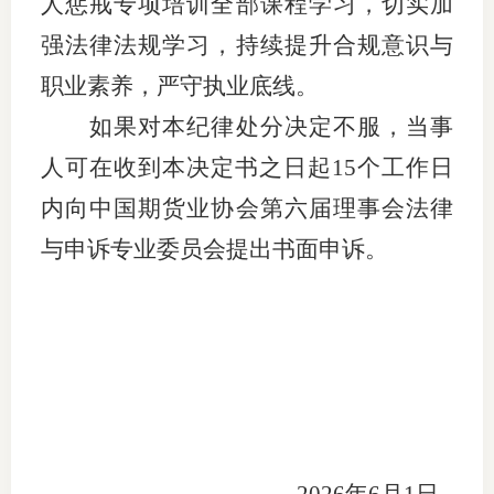
人惩戒专项培训全部课程学习，切实加
强法律法规学习，持续提升合规意识与
图片新
职业素养，严守执业底线。
媒体看
如果对本纪律
处分
决定不服，当事
人可在收到本决定书之日起
15个工作日
协会介
内向中国期货业协会第六届理事会
法律
协
与
申诉专业委员会提出书面申诉。
协
收
协会治
组
协