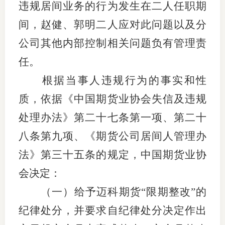
违规居间业务的行为发生在二人任职期
期
间，赵健、郭明二人应对此问题以及分
期
公司其他内部控制相关问题负有管理责
任。
从业人
根据当事人违规行为的事实和性
居间人
质，
依据
《中国期货业协会失信及违规
纪律处
处理办法》第二十七条第一项、第二十
期货市
八条第九项、《期货公司居间人管理办
法》第三十五条的规定
，
中国期货业协
期货公
会决定：
期货行
（一）给予迈科期货
“限期整改”的
期货公
纪律处分，并要求自纪律处分决定作出