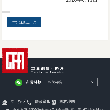
202
6
年
6
月
1
日
专
协会公
返回上一页
乡村振
联系我
招聘信
协会采
廉政举
友情链接:
相关链接
网上投诉
廉政举报
机构地图
北京市西城区金融大街33号通泰大厦C座八层中国期货业协会