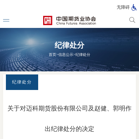
北
无障碍
京
市
期
风
资
货
险
产
纪律处分
公
管
管
司
理
理
法律法
首页
>
信息公示
>
纪律处分
公
公
司
司
行政法
司法解
纪律处分
部门规
自律规
关于对迈科期货股份有限公司及赵健、郭明作
期
国家标
货
出纪律处分的决定
行业标
公