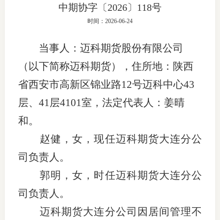
中期协字〔2026〕118号
团体标
司
时间：2026-06-24
投
当事人：
迈科期货股份
有限公司
诉
会员管
（
以下简称迈科期货
），
住所地：陕西
受
资格管
省西安市高新区锦业路
12号迈科中心43
理
层、41层4101室
，
法定代表人：
姜晴
风险管
渠
和
。
道
资产管
赵健，女，现任迈科期货大连分公
司
负责人。
考试测
郭明，女，时任迈科期货大连分公
司负责人。
资
迈科期货大连分公司因居间管理不
高