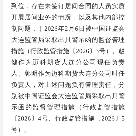
到位，存在未签订居间合同的人员实质
适
开展居间业务的情况，以及其他内部控
郑
制问题，于
2026年2月6日被中国证监会
中
大连监管局采取出具警示函的监督管理
措施（行政监管措施〔2026〕3号）。
赵
培训学
健作为迈科期货大连分公司现任
负责
投资者
人
、
郭明作为
迈科期货大连分公司时任
上市品
负责人
，
对上述问题负有管理责任，分
研究与
别被
中国证监会大连监管局采取出具警
科
示函的监督管理措施（行政监管措施
〔
2026〕4号、行政监管措施〔2026〕5
出
号）。
统