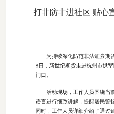
市
打非防非进社区 贴心
期
风
资
货
险
产
公
管
管
司
理
理
公
公
司
司
为持续深化防范非法证券期
8日，新世纪期货走进杭州市拱
门口。
活动现场，工作人员围绕当
语言进行细致讲解，提醒居民警
同时，工作人员详细介绍了通过