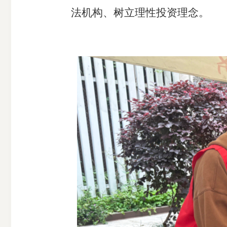
法机构、树立理性投资理念。
期
货
公
司
投
诉