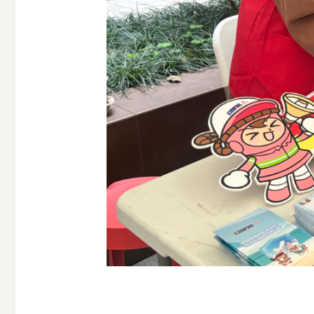
受
理
渠
道