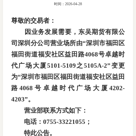
时间：2026-04-28
团体标
司
尊敬的
交易
者：
投
因业务发展需要，东吴期货有
限公
诉
会员管
司
深圳分公司
营业场所由
“深圳市福田区
受
资格管
理
福田街道福安社区益田路4068号卓越时
风险管
渠
代广场大厦5101-5109之5105A-2”变更
道
为“深圳市福田区福田街道福安社区益田
资产管
路4068号卓越时代广场大厦4202-
4203”。
考试测
营业部联系方式如下：
资
电话：
0755-33221055
；
特此公告。
高