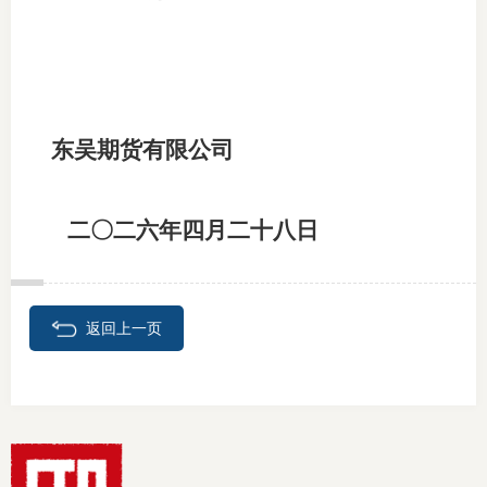
适
郑
中
东吴期货有限公司
培训学
二〇二
六
年
四月
二十八
日
投资者
上市品
研究与
返回上一页
科
出
统