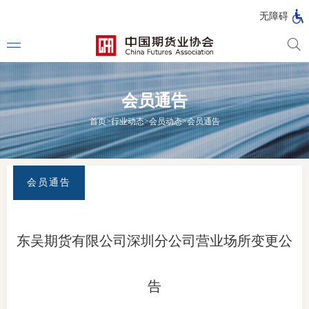
北
无障碍
京
市
期
风
资
货
险
产
会员通告
公
管
管
司
理
理
法律法
首页
>
行业动态
>
会员动态
>
会员通告
公
公
司
司
行政法
司法解
会员通告
部门规
自律规
东吴期货有限公司深圳分公司营业场所变更公
期
国家标
货
告
行业标
公