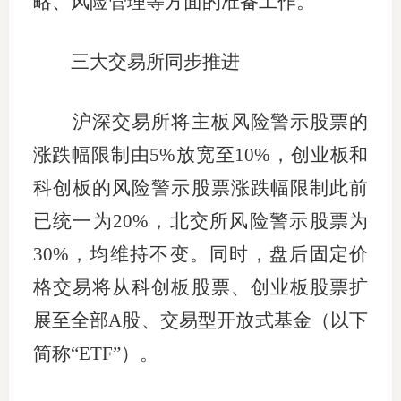
略、风险管理等方面的准备工作。
行业投
三大交易所同步推进
会员公
沪深交易所将主板风险警示股票的
涨跌幅限制由5%放宽至10%，创业板和
期货公
科创板的风险警示股票涨跌幅限制此前
期
已统一为20%，北交所风险警示股票为
期
30%，均维持不变。同时，盘后固定价
期
格交易将从科创板股票、创业板股票扩
期
展至全部A股、交易型开放式基金（以下
简称“ETF”）。
期
期