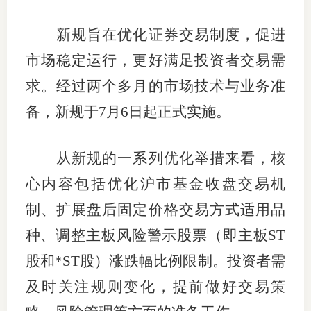
适
新规旨在优化证券交易制度，促进
郑
市场稳定运行，更好满足投资者交易需
求。经过两个多月的市场技术与业务准
中
备，新规于7月6日起正式实施。
培训学
投资者
从新规的一系列优化举措来看，核
上市品
心内容包括优化沪市基金收盘交易机
制、扩展盘后固定价格交易方式适用品
研究与
种、调整主板风险警示股票（即主板ST
科
股和*ST股）涨跌幅比例限制。投资者需
出
及时关注规则变化，提前做好交易策
统