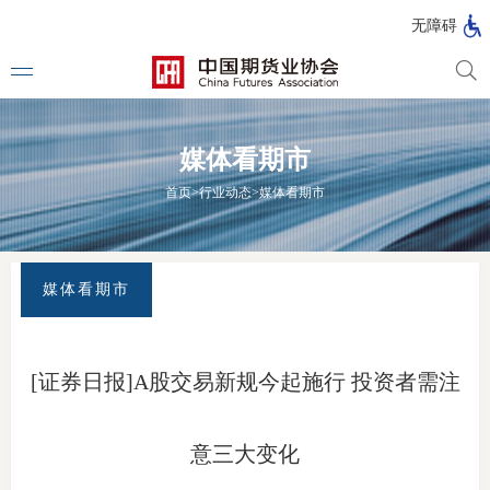
北
无障碍
京
市
期
风
资
货
险
产
媒体看期市
公
管
管
司
理
理
法律法
首页
>
行业动态
>
媒体看期市
公
公
司
司
行政法
司法解
媒体看期市
部门规
自律规
[证券日报]A股交易新规今起施行 投资者需注
期
国家标
货
意三大变化
行业标
公