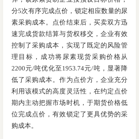
分5次有序完成点价，锁定相应数量的尿
图片新
素采购成本。点价结束后，买卖双方迅
媒体看
速完成货款结算与货权移交，企业有效
控制了采购成本，实现了既定的风险管
协会介
理目标，成功将尿素现货采购价格从
2200元/吨优化至1953.74元/吨，显著降
协
低了采购成本。作为点价方，企业充分
协
利用该模式的高度灵活性，在约定点价
收
期内主动把握市场时机，于期货价格低
协会治
位完成点价，有效锁定了更具优势的采
组
购成本。
协