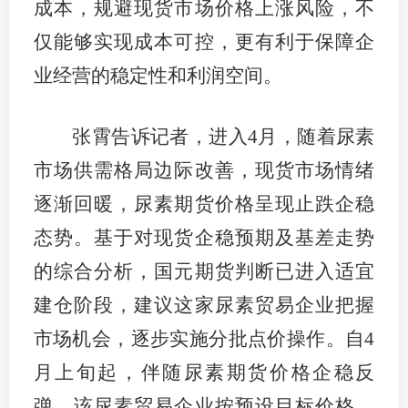
成本，规避现货市场价格上涨风险，不
行业党
仅能够实现成本可控，更有利于保障企
业经营的稳定性和利润空间。
国际期
会员大
张霄告诉记者，进入4月，随着尿素
会员动
市场供需格局边际改善，现货市场情绪
文化建
逐渐回暖，尿素期货价格呈现止跌企稳
态势。基于对现货企稳预期及基差走势
普法宣
的综合分析，国元期货判断已进入适宜
境内外
建仓阶段，建议这家尿素贸易企业把握
会议交
市场机会，逐步实施分批点价操作。自4
国际交
月上旬起，伴随尿素期货价格企稳反
弹，该尿素贸易企业按预设目标价格，
行业要