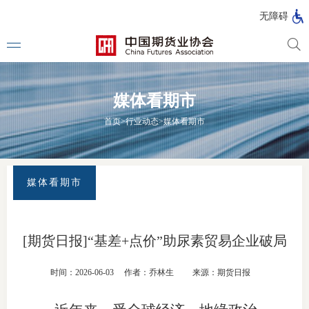
北
无障碍
京
市
期
风
资
货
险
产
媒体看期市
公
管
管
司
理
理
法律法
首页
>
行业动态
>
媒体看期市
公
公
司
司
行政法
司法解
媒体看期市
部门规
自律规
[期货日报]“基差+点价”助尿素贸易企业破局
期
国家标
时间：2026-06-03
作者：乔林生
来源：期货日报
货
行业标
公