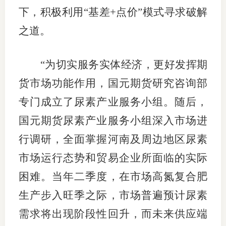
下，积极利用“基差+点价”模式寻求破解
行业投
之道。
“为切实服务实体经济，更好发挥期
会员公
货市场功能作用，国元期货研究咨询部
期货公
专门成立了尿素产业服务小组。随后，
期
国元期货尿素产业服务小组深入市场进
期
行调研，全面掌握河南及周边地区尿素
期
市场运行态势和贸易企业所面临的实际
困难。当年二季度，在市场高氮复合肥
期
生产步入旺季之际，市场普遍预计尿素
期
需求将出现阶段性回升，而未来供应端
期