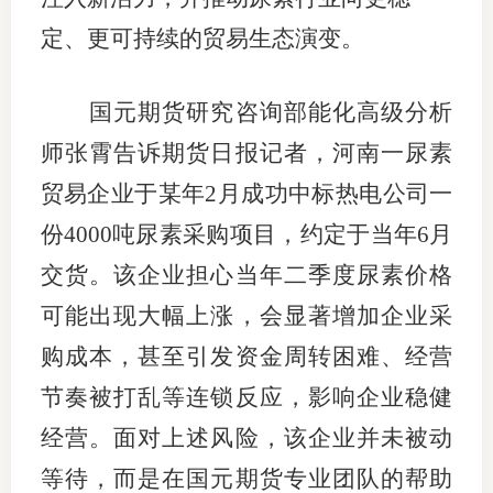
定、更可持续的贸易生态演变。
适
郑
国元期货研究咨询部能化高级分析
中
师张霄告诉期货日报记者，河南一尿素
培训学
贸易企业于某年2月成功中标热电公司一
份4000吨尿素采购项目，约定于当年6月
投资者
交货。该企业担心当年二季度尿素价格
上市品
可能出现大幅上涨，会显著增加企业采
研究与
购成本，甚至引发资金周转困难、经营
科
节奏被打乱等连锁反应，影响企业稳健
出
经营。面对上述风险，该企业并未被动
等待，而是在国元期货专业团队的帮助
统