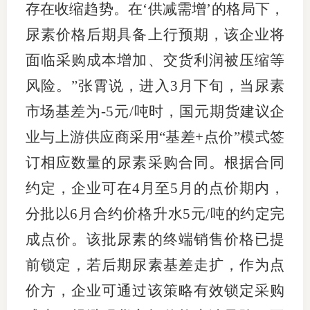
存在收缩趋势。在‘供减需增’的格局下，
期
尿素价格后期具备上行预期，该企业将
期
面临采购成本增加、交货利润被压缩等
风险。”张霄说，进入3月下旬，当尿素
从业人
市场基差为-5元/吨时，国元期货建议企
居间人
业与上游供应商采用“基差+点价”模式签
纪律处
订相应数量的尿素采购合同。根据合同
期货市
约定，企业可在4月至5月的点价期内，
分批以6月合约价格升水5元/吨的约定完
期货公
成点价。该批尿素的终端销售价格已提
期货行
前锁定，若后期尿素基差走扩，作为点
期货公
价方，企业可通过该策略有效锁定采购