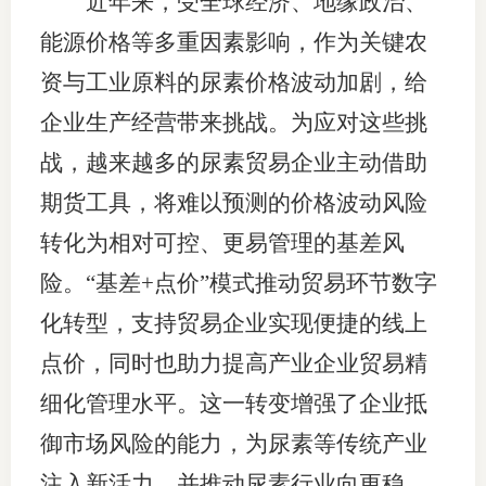
近年来，受全球经济、地缘政治、
团体标
司
能源价格等多重因素影响，作为关键农
投
资与工业原料的尿素价格波动加剧，给
诉
企业生产经营带来挑战。为应对这些挑
会员管
受
战，越来越多的尿素贸易企业主动借助
资格管
理
期货工具，将难以预测的价格波动风险
风险管
渠
转化为相对可控、更易管理的基差风
道
资产管
险。“基差+点价”模式推动贸易环节数字
化转型，支持贸易企业实现便捷的线上
点价，同时也助力提高产业企业贸易精
考试测
细化管理水平。这一转变增强了企业抵
资
御市场风险的能力，为尿素等传统产业
高
注入新活力，并推动尿素行业向更稳