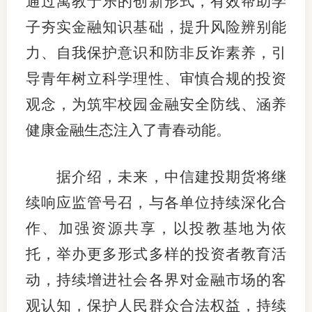
通过寓教于乐的创新形式，有效帮助学
子夯实金融知识基础，提升风险辨别能
专
力、自我保护意识和防非反诈素养，引
协会公
导青年树立科学理性、审慎合规的投资
乡村振
观念，为筑牢校园金融安全防线、涵养
联系我
健康金融生态注入了青春动能。
招聘信
据介绍，未来，中信建投期货将继
协会采
续响应监管号召，与各单位持续深化合
廉政举
作、加强资源共享，以投教基地为依
托，举办更多形式多样的投资者教育活
动，持续增进社会各界对金融市场的客
观认知，保护人民群众合法权益，持续