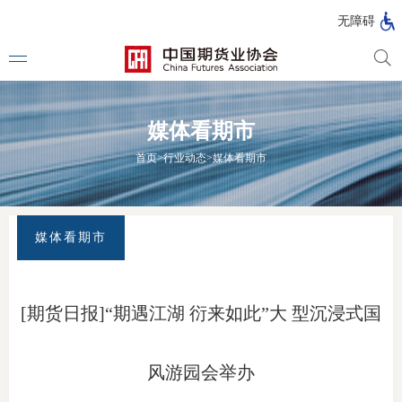
北
无障碍
京
市
期
风
资
货
险
产
媒体看期市
公
管
管
司
理
理
法律法
首页
>
行业动态
>
媒体看期市
公
公
司
司
行政法
司法解
媒体看期市
部门规
自律规
[期货日报]“期遇江湖 衍来如此”大 型沉浸式国
期
国家标
货
风游园会举办
行业标
公