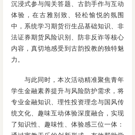
沉浸式参与闯关答题、古韵手作与互动
图片新
体验，在古雅别致、轻松愉悦的氛围
中，系统学习期货衍生品基础知识、非
媒体看
法证券期货风险识别、防非反诈等核心
内容，真切地感受到古韵投教的独特魅
协会介
力。
协
与此同时，本次活动精准聚焦青年
协
学生金融素养提升与风险防护需求，将
收
专业金融知识、理性投资理念与国风传
协会治
统文化、趣味互动体验深度融合，实现
组
了知识性、趣味性、体验感三位一体：
协