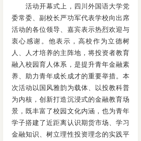
活动开幕式上，四川外国语大学党
适
委常委、副校长严功军代表学校向出席
郑
活动的各位领导、嘉宾表示热烈欢迎与
中
衷心感谢。他表示，高校作为立德树
人、人才培养的主阵地，将投资者教育
培训学
融入校园育人体系，是提升青年金融素
投资者
养、助力青年成长成才的重要举措。本
上市品
次活动以国风雅韵为载体、以投教科普
研究与
为内核，创新打造沉浸式的金融教育场
科
景，既丰富了校园文化内涵，也为青年
学子搭建了近距离认识期货市场、学习
出
金融知识、树立理性投资理念的实践平
统