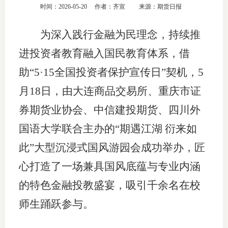
时间：2026-05-20
作者：齐宣
来源：期货日报
团体标
司
为深入践行金融为民理念，持续推
投
进投资者教育融入国民教育体系，借
诉
会员管
助“5·15全国投资者保护宣传日”契机，5
受
资格管
理
月18日，由大连商品交易所、重庆市证
风险管
渠
券期货业协会、中信建投期货、四川外
道
国语大学联合主办的“期遇江湖 衍来如
资产管
此”大型沉浸式国风游园会成功举办，匠
心打造了一场兼具国风底蕴与专业内涵
考试测
的特色金融投教盛宴，吸引千余名在校
资
师生踊跃参与。
高