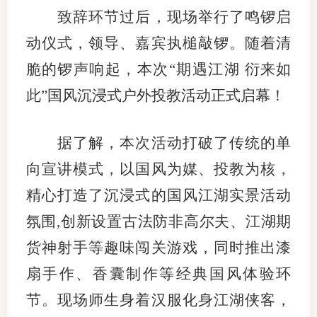
致辞环节过后，现场举行了鸣锣启
行业党
动仪式，领导、嘉宾执槌敲锣。随着清
国际期
脆的锣声响起，本次“期遇江湖 衍来如
会员大
此”国风沉浸式户外投教活动正式启幕！
会员动
据了解，本次活动打破了传统的单
文化建
向宣讲模式，以国风为媒、投教为核，
普法宣
精心打造了沉浸式的国风江湖实景活动
境内外
氛围,创新设置古法防非高尔夫、江湖期
货神射手等趣味闯关游戏，同时推出漆
会议交
扇手作、香囊制作等经典国风体验环
国际交
节。现场师生身着汉服化身江湖侠客，
行业要