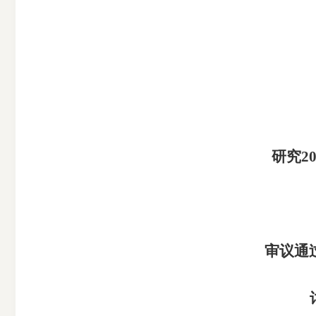
市
期
风
资
货
险
产
公
管
管
司
理
理
公
公
司
司
研究2
审议通