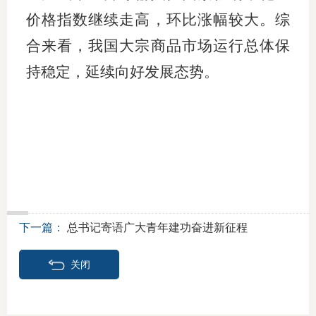
价格指数继续走高，环比涨幅较大。综
适
合来看，我国大宗商品市场运行总体保
郑
持稳定，延续向好发展态势。
中
培训学
投资者
上市品
研究与
下一篇：
总书记寄语广大青年建功奋进新征程
科
关闭
出
统