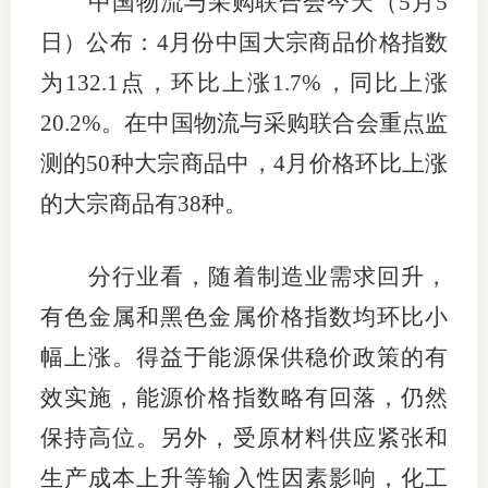
中国物流与采购联合会今天（5月5
团体标
司
日）公布：4月份中国大宗商品价格指数
投
为132.1点，环比上涨1.7%，同比上涨
诉
20.2%。在中国物流与采购联合会重点监
会员管
受
测的50种大宗商品中，4月价格环比上涨
资格管
理
的大宗商品有38种。
风险管
渠
道
分行业看，随着制造业需求回升，
资产管
有色金属和黑色金属价格指数均环比小
幅上涨。得益于能源保供稳价政策的有
考试测
效实施，能源价格指数略有回落，仍然
资
保持高位。另外，受原材料供应紧张和
生产成本上升等输入性因素影响，化工
高