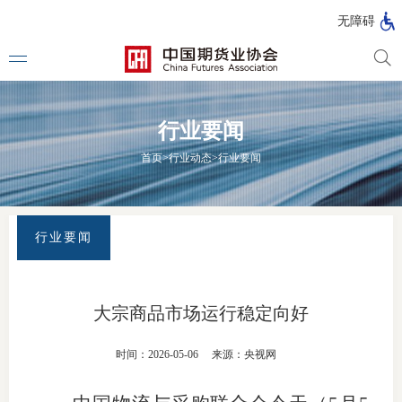
北
无障碍
京
市
期
风
资
货
险
产
行业要闻
公
管
管
司
理
理
法律法
首页
>
行业动态
>
行业要闻
公
公
司
司
行政法
司法解
行业要闻
部门规
自律规
大宗商品市场运行稳定向好
期
国家标
时间：2026-05-06
来源：央视网
货
行业标
公