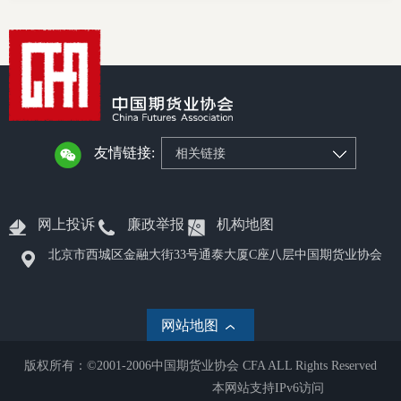
行业投
会员公
期货公
友情链接:
相关链接
期
网上投诉
廉政举报
机构地图
期
北京市西城区金融大街33号通泰大厦C座八层中国期货业协会
期
期
网站地图
期
版权所有：©2001-2006中国期货业协会 CFA ALL Rights Reserved
本网站支持IPv6访问
期