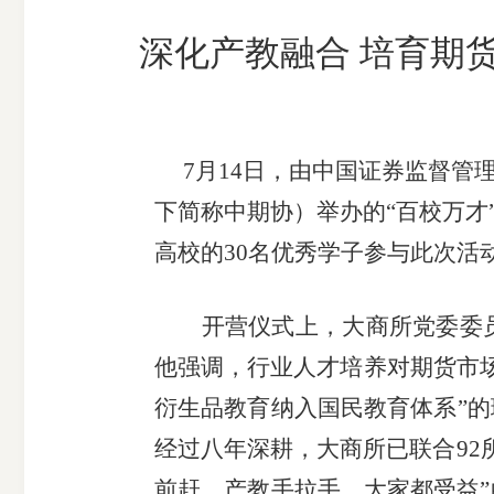
市
深化产教融合 培育期货
期
风
资
货
险
产
公
管
管
司
理
理
7月14日，由中国证券监督管
公
公
下简称中期协）举办的“百校万才
司
司
高校的30名优秀学子参与此次活
开营仪式上，大商所党委委
他强调，行业人才培养对期货市场
衍生品教育纳入国民教育体系”的
经过八年深耕，大商所已联合92
前赶、产教手拉手、大家都受益