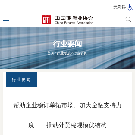
北
无障碍
京
市
期
风
资
货
险
产
行业要闻
公
管
管
司
理
理
法律法
首页
>
行业动态
>
行业要闻
公
公
司
司
行政法
司法解
行业要闻
部门规
自律规
帮助企业稳订单拓市场、加大金融支持力
期
国家标
货
度……推动外贸稳规模优结构
行业标
公