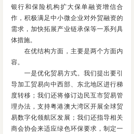
银行和保险机构扩大保单融资增信合
行业投
作，积极满足中小微企业对外贸融资的
需求，加快拓展产业链承保等一系列具
会员公
体措施。
在优结构方面，主要是两个方面内
期货公
容。
期
一是优化贸易方式。我们提出要引
期
导加工贸易向中西部、东北地区进行梯
期
度转移；我们还将修订边民互市贸易管
期
理办法，支持粤港澳大湾区开展全球贸
易数字化领航区发展；我们还指导相关
期
商会协会来适应绿色环保要求，制定一
期