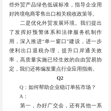
些外贸产品绿色低碳标准，指导企业用
期
好跨境电商零售出口相关税收政策等。
期
二是优化外贸发展环境。我们提出
了发挥好预警体系和法律服务机制作
从业人
用，深入推进“单一窗口”建设，进一步
居间人
便利出口退税办理，提升口岸通关效
纪律处
率，高质量实施已经生效的自由贸易协
期货市
定，我们还将编发重点行业应用指南。
期货公
Q2
Q：如何帮助企业稳订单拓市场？
期货行
A：
期货公
第一，办好广交会，还有其他一系