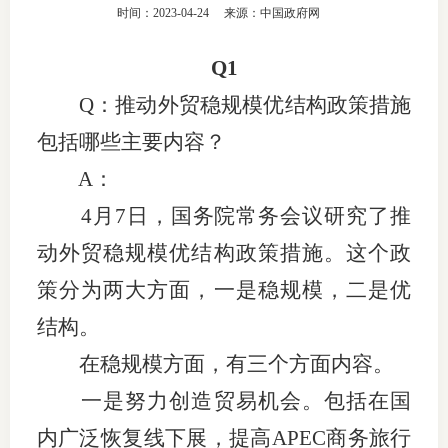
时间：2023-04-24
来源：中国政府网
团体标
司
Q1
投
Q：推动外贸稳规模优结构政策措施
诉
会员管
包括哪些主要内容？
受
资格管
理
A：
风险管
渠
4月7日，国务院常务会议研究了推
道
动外贸稳规模优结构政策措施。这个政
资产管
策分为两大方面，一是稳规模，二是优
结构。
考试测
在稳规模方面，有三个方面内容。
资
一是努力创造贸易机会。包括在国
内广泛恢复线下展，提高APEC商务旅行
高