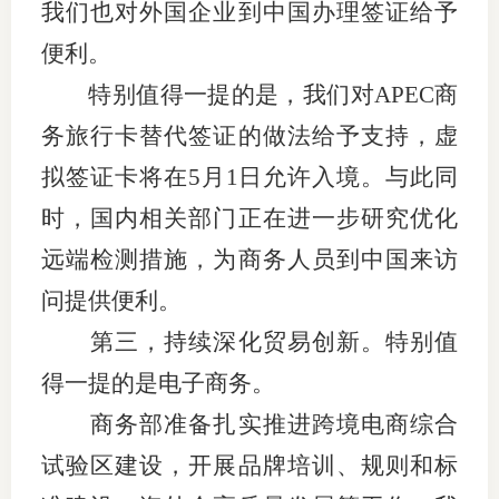
我们也对外国企业到中国办理签证给予
图片新
便利。
特别值得一提的是，我们对APEC商
媒体看
务旅行卡替代签证的做法给予支持，虚
拟签证卡将在5月1日允许入境。与此同
协会介
时，国内相关部门正在进一步研究优化
协
远端检测措施，为商务人员到中国来访
协
问提供便利。
第三，持续深化贸易创新。特别值
收
得一提的是电子商务。
协会治
商务部准备扎实推进跨境电商综合
组
试验区建设，开展品牌培训、规则和标
协