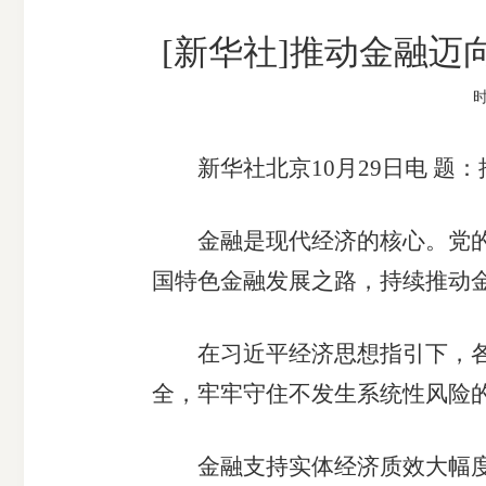
市
[新华社]推动金融
期
风
资
时
货
险
产
公
管
管
司
理
理
新华社北京10月29日电 题
公
公
司
司
金融是现代经济的核心。党的十
国特色金融发展之路，持续推动
在习近平经济思想指引下，各地
全，牢牢守住不发生系统性风险
金融支持实体经济质效大幅