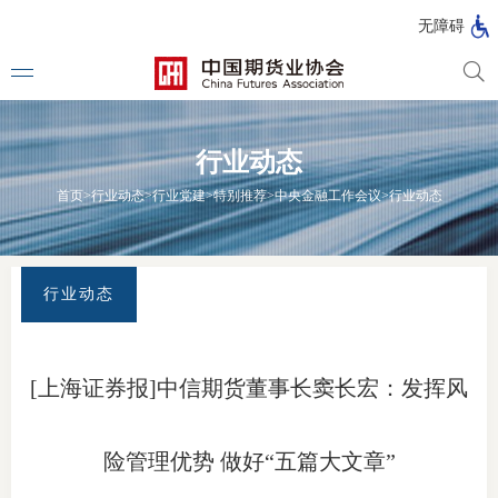
北
无障碍
京
市
期
风
资
货
险
产
行业动态
公
管
管
司
理
理
法律法
首页
>
行业动态
>
行业党建
>
特别推荐
>
中央金融工作会议
>
行业动态
公
公
司
司
行政法
司法解
行业动态
部门规
自律规
[上海证券报]中信期货董事长窦长宏：发挥风
期
国家标
货
险管理优势 做好“五篇大文章”
行业标
公