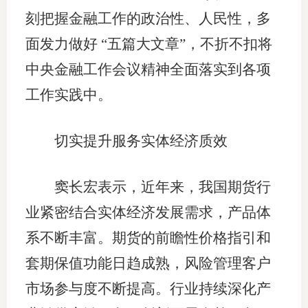
刻把握金融工作的政治性、人民性，多
适
面发力做好 “五篇大文章”，不折不扣将
郑
中央金融工作会议精神全面落实到各项
中
工作实践中。
培训学
切实提升服务实体经济质效
投资者
上市品
窦长宏表示，近年来，我国期货行
研究与
业紧密结合实体经济发展需求，产品体
系不断丰富。期货的前瞻性价格指引和
科
套期保值功能日趋成熟，风险管理客户
出
市场参与度不断提高。行业持续深化产
统