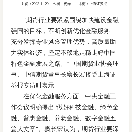
时间：2023-11-20
作者：杨烨
来源：上海证券报
团体标
司
“期货行业要紧紧围绕加快建设金融
投
强国的目标，不断创新优化金融服务，
诉
会员管
充分发挥专业风险管理优势，高质量助
受
资格管
理
力实体经济，坚定不移地走稳走好中国
风险管
渠
特色金融发展之路。”中国期货业协会理
道
事、中信期货董事长窦长宏接受上海证
资产管
券报专访时表示。
在优化金融服务方面，中央金融工
考试测
作会议明确提出“做好科技金融、绿色金
资
融、普惠金融、养老金融、数字金融五
篇大文章”。窦长宏认为，期货行业要深
高