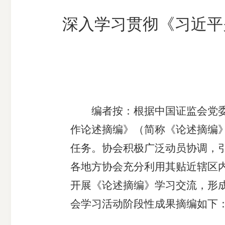
市
深入学习贯彻《习近平
期
风
资
货
险
产
公
管
管
司
理
理
公
公
司
司
编者按：根据中国证监会党委相
作论述摘编》（简称《论述摘编
任务。协会积极广泛动员协调，
各地方协会充分利用其贴近辖区
开展《论述摘编》学习交流，形
会学习活动阶段性成果摘编如下