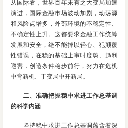
从国际看，世界百年未有之大变局加速
行业党
演进，国际金融市场波动加剧，动荡源
和风险点增多，外部环境的不稳定性、
国际期
不确定性上升。这都要求金融工作统筹
会员大
发展和安全，绝不能掉以轻心、犯颠覆
会员动
性错误，在稳的基础上审时度势、趋利
文化建
避害，创造条件稳步前行，努力在危机
普法宣
中育新机、于变局中开新局。
境内外
二、准确把握稳中求进工作总基调
会议交
的科学内涵
国际交
坚持稳中求进工作总基调蕴含着深
行业要