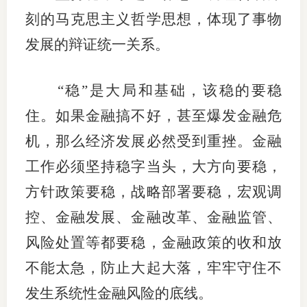
刻的马克思主义哲学思想，体现了事物
图片新
发展的辩证统一关系。
媒体看
“稳”是大局和基础，该稳的要稳
住。如果金融搞不好，甚至爆发金融危
协会介
机，那么经济发展必然受到重挫。金融
协
工作必须坚持稳字当头，大方向要稳，
协
方针政策要稳，战略部署要稳，宏观调
收
控、金融发展、金融改革、金融监管、
风险处置等都要稳，金融政策的收和放
协会治
不能太急，防止大起大落，牢牢守住不
组
发生系统性金融风险的底线。
协