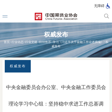
北
无障碍
京
市
期
风
资
货
险
产
权威发布
公
管
管
司
理
理
法律法
首页
>
行业动态
>
行业党建
>
特别推荐
>
学习《习近平关于金融工作论述摘编》
>
权
公
公
威发布
司
司
行政法
司法解
权威发布
部门规
自律规
中央金融委员会办公室、中央金融工作委员会
期
国家标
货
理论学习中心组：坚持稳中求进工作总基调
行业标
公