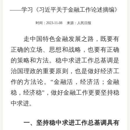
——学习《习近平关于金融工作论述摘编》
团体标
司
投
时间：2023-11-08
来源：人民日报
诉
会员管
走中国特色金融发展之路，既要有
受
资格管
正确的立场、思想和战略，也要有正确
理
的策略和方法。稳中求进工作总基调是
风险管
渠
治国理政的重要原则，也是做好经济工
道
资产管
作的方法论。“金融活，经济活；金融
稳，经济稳”，做好金融工作更要坚持稳
考试测
中求进。
资
一、坚持稳中求进工作总基调具有
高