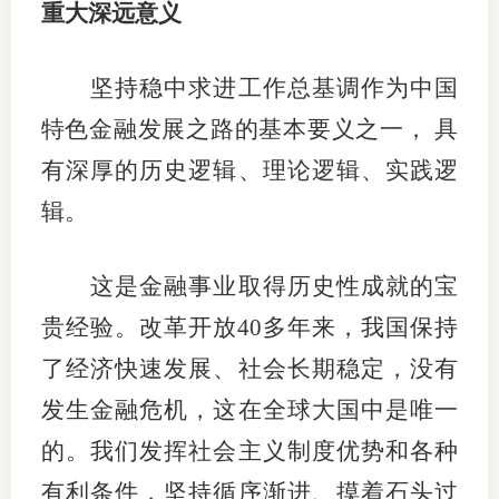
重大深远意义
适
坚持稳中求进工作总基调作为中国
郑
特色金融发展之路的基本要义之一， 具
中
有深厚的历史逻辑、理论逻辑、实践逻
培训学
辑。
投资者
这是金融事业取得历史性成就的宝
上市品
贵经验。改革开放40多年来，我国保持
研究与
了经济快速发展、社会长期稳定，没有
科
发生金融危机，这在全球大国中是唯一
出
的。我们发挥社会主义制度优势和各种
统
有利条件，坚持循序渐进、摸着石头过