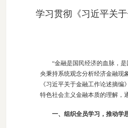
市
学习贯彻《习近平关于
期
风
资
货
险
产
公
管
管
司
理
理
公
公
司
司
“金融是国民经济的血脉，是国
央秉持系统观念分析经济金融现
《习近平关于金融工作论述摘编
特色社会主义金融本质的理解，
一、组织全员学习，推动学