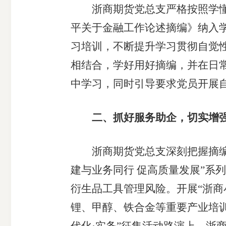
浙商期货党总支严格按照学懂弄
平关于金融工作论述摘编》纳入
习培训，不断提升学习贯彻自觉
相结合，学好用好摘编，并在日常
期
中学习，同时引导要求党员开展
货
二、抓好服务助企，切实增
公
浙商期货党总支深刻把握摘编服
司
建与业务同行 促高质量发展”系
投
衍生品工具管理风险。开展“浙商
锂、甲醇、铁合金等重要产业培
诉