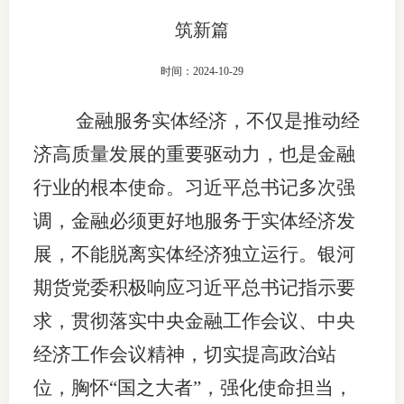
筑新篇
团体标
司
投
时间：2024-10-29
诉
会员管
金融服务实体经济，不仅是推动经
受
资格管
济高质量发展的重要驱动力，也是金融
理
行业的根本使命。习近平总书记多次强
风险管
渠
调，金融必须更好地服务于实体经济发
道
资产管
展，不能脱离实体经济独立运行。银河
期货党委积极响应习近平总书记指示要
考试测
求，贯彻落实中央金融工作会议、中央
经济工作会议精神，切实提高政治站
资
位，胸怀“国之大者”，强化使命担当，
高