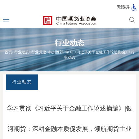
北
无障碍
京
市
期
风
资
货
险
产
行业动态
公
管
管
司
理
理
法律法
首页
>
行业动态
>
行业党建
>
特别推荐
>
学习《习近平关于金融工作论述摘编》
>
行
公
公
业动态
司
司
行政法
司法解
行业动态
部门规
自律规
学习贯彻《习近平关于金融工作论述摘编》|银
期
国家标
货
河期货：深耕金融本质促发展，领航期货主业
行业标
公