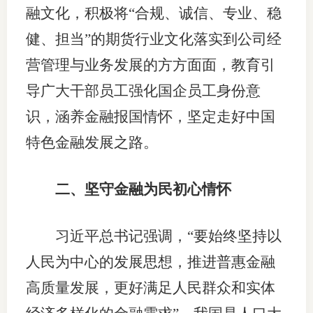
融文化，积极将“合规、诚信、专业、稳
图片新
健、担当”的期货行业文化落实到公司经
媒体看
营管理与业务发展的方方面面，教育引
导广大干部员工强化国企员工身份意
识，涵养金融报国情怀，坚定走好中国
协会介
特色金融发展之路。
协
协
二、坚守金融为民初心情怀
收
习近平总书记强调，“要始终坚持以
协会治
人民为中心的发展思想，推进普惠金融
组
高质量发展，更好满足人民群众和实体
协