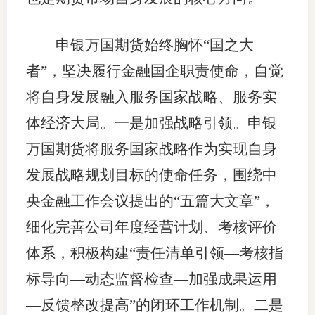
期
申银万国期货始终胸怀“国之大
期
者”，坚决履行金融国企职责使命，自觉
从业人
将自身发展融入服务国家战略、服务实
体经济大局。一是加强战略引领。申银
居间人
万国期货将服务国家战略作为实现自身
纪律处
发展战略规划目标的使命任务，围绕中
期货市
央金融工作会议提出的“五篇大文章”，
期货公
细化完善公司年度经营计划、考核评价
期货行
体系，积极构建“责任清单引领—考核指
标导向—动态监督检查—加强成果运用
期货公
—反馈整改提高”的闭环工作机制。二是