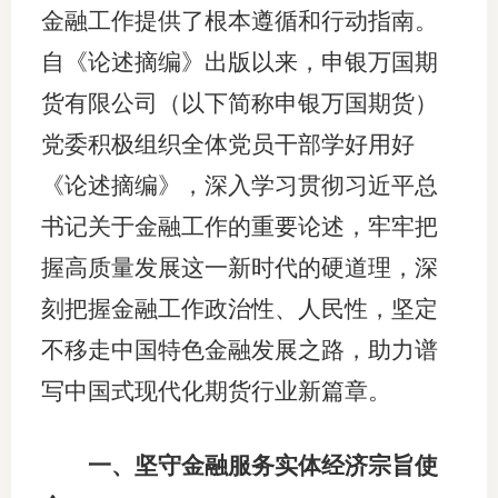
金融工作提供了根本遵循和行动指南。
适
自《论述摘编》出版以来，申银万国期
郑
货有限公司（以下简称申银万国期货）
中
党委积极组织全体党员干部学好用好
《论述摘编》，深入学习贯彻习近平总
培训学
书记关于金融工作的重要论述，牢牢把
投资者
握高质量发展这一新时代的硬道理，深
上市品
刻把握金融工作政治性、人民性，坚定
研究与
不移走中国特色金融发展之路，助力谱
科
写中国式现代化期货行业新篇章。
出
一、坚守金融服务实体经济宗旨使
统