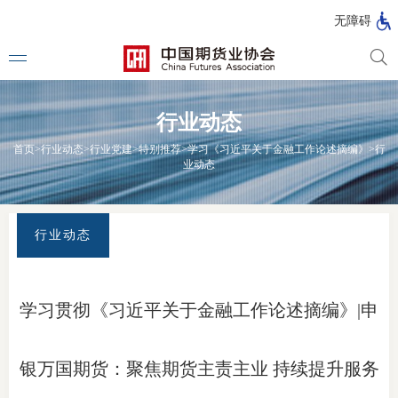
北
无障碍
京
市
期
风
资
货
险
产
行业动态
公
管
管
司
理
理
法律法
首页
>
行业动态
>
行业党建
>
特别推荐
>
学习《习近平关于金融工作论述摘编》
>
行
公
公
业动态
司
司
行政法
司法解
行业动态
部门规
自律规
学习贯彻《习近平关于金融工作论述摘编》|申
期
国家标
货
银万国期货：聚焦期货主责主业 持续提升服务
行业标
公