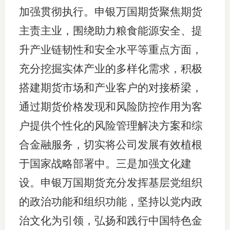
加强贯彻执行。申银万国期货聚焦期货
行业党
主责主业，围绕助力粮食能源安全、提
国际期
升产业链韧性和安全水平等重点方面，
会员大
充分挖掘实体产业的多样化需求，积极
搭建期货市场和产业客户的对接桥梁，
会员动
通过期货价格发现和风险防控作用为客
文化建
户提供个性化的风险管理解决方案和综
普法宣
合金融服务，切实将公司发展有效植根
境内外
于国家战略部署中。三是加强文化建
设。申银万国期货充分发挥基层党组织
会议交
的政治功能和组织功能，坚持以党内政
国际交
治文化为引领，弘扬和践行中国特色金
行业要