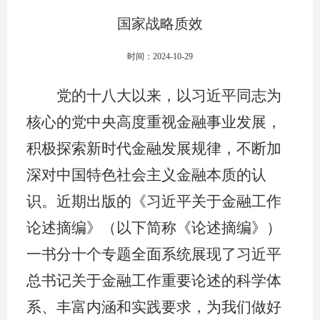
国家战略质效
团体标
司
投
时间：2024-10-29
诉
会员管
党的十八大以来，以习近平同志为
受
资格管
核心的党中央高度重视金融事业发展，
理
积极探索新时代金融发展规律，不断加
风险管
渠
深对中国特色社会主义金融本质的认
道
资产管
识。近期出版的《习近平关于金融工作
论述摘编》（以下简称《论述摘编》）
考试测
一书分十个专题全面系统展现了习近平
总书记关于金融工作重要论述的科学体
资
系、丰富内涵和实践要求，为我们做好
高