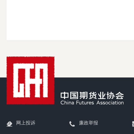
期
货
公
司
投
网上投诉
廉政举报
诉