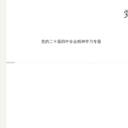
市
期
风
资
货
险
产
公
管
管
党的二十届四中全会精神学习专题
司
理
理
公
公
司
司