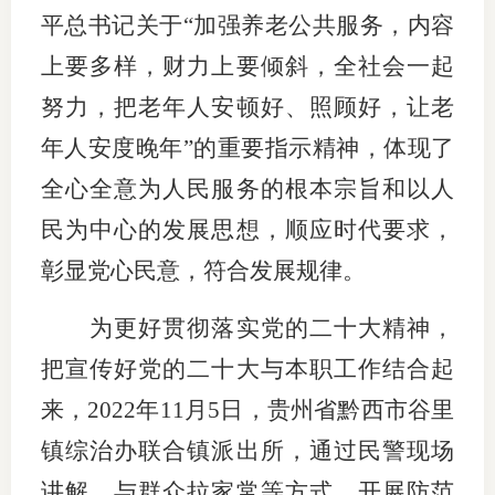
平总书记关于“加强养老公共服务，内容
行业党
上要多样，财力上要倾斜，全社会一起
国际期
努力，把老年人安顿好、照顾好，让老
会员大
年人安度晚年”的重要指示精神，体现了
全心全意为人民服务的根本宗旨和以人
会员动
民为中心的发展思想，顺应时代要求，
文化建
彰显党心民意，符合发展规律。
普法宣
为更好贯彻落实党的二十大精神，
境内外
把宣传好党的二十大与本职工作结合起
会议交
来，2022年11月5日，贵州省黔西市谷里
国际交
镇综治办联合镇派出所，通过民警现场
讲解、与群众拉家常等方式，开展防范
行业要