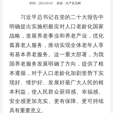
时间：2023-02-03
来源：共产党员网
团体标
司
习近平总书记在党的二十大报告中
投
明确提出实施积极应对人口老龄化国家
诉
会员管
战略，发展养老事业和养老产业，优化
受
资格管
理
孤寡老人服务，推动实现全体老年人享
风险管
渠
有基本养老服务。这一重大部署，为我
道
国养老服务发展明确了方向，提供了根
资产管
本遵循，对于人口老龄化加剧形势下实
现好、维护好、发展好最广大人民的根
考试测
本利益，使人民群众获得感、幸福感、
资
安全感更加充实、更有保障、更可持续
具有重要意义。
高