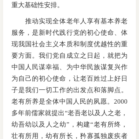
重大基础性安排。
行业投
推动实现全体老年人享有基本养老
服务，是新时代践行党的初心使命、体
会员公
现我国社会主义本质和制度优越性的重
期货公
要方面。我们党自成立之日起，就把为
中国人民谋幸福、为中华民族谋复兴作
期
为自己的初心使命，让老百姓过上好日
期
子是我们一切工作的出发点和落脚点。
期
老有所养是全体中国人民的夙愿。2000
期
多年前儒家就提出“老吾老以及人之老，
期
幼吾幼以及人之幼”，构建“老有所终，
壮有所用，幼有所长，矜寡孤独废疾者
期