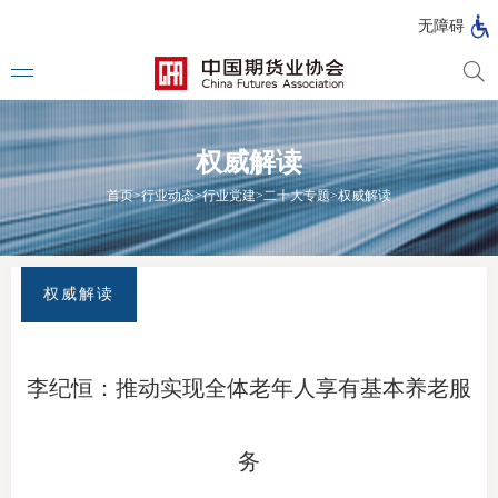
北
无障碍
京
市
期
风
资
货
险
产
权威解读
公
管
管
司
理
理
法律法
首页
>
行业动态
>
行业党建
>
二十大专题
>
权威解读
公
公
司
司
行政法
司法解
权威解读
部门规
自律规
李纪恒：推动实现全体老年人享有基本养老服
期
国家标
货
务
行业标
公