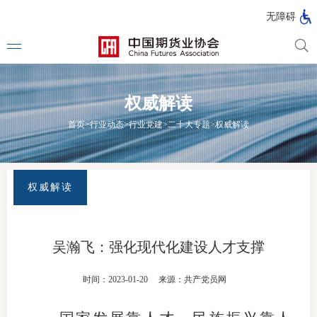
北
无障碍
京
市
期
风
资
货
险
产
权威解读
公
管
管
司
理
理
法律法
首页
>
行业动态
>
行业党建
>
二十大专题
>
权威解读
公
公
司
司
行政法
司法解
权威解读
部门规
自律规
吴瀚飞：强化现代化建设人才支撑
期
国家标
时间：2023-01-20
来源：共产党员网
货
行业标
公