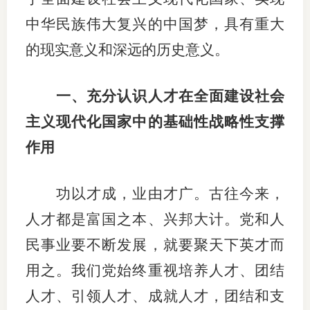
中华民族伟大复兴的中国梦，具有重大
适
的现实意义和深远的历史意义。
郑
中
一、充分认识人才在全面建设社会
培训学
主义现代化国家中的基础性战略性支撑
作用
投资者
上市品
功以才成，业由才广。古往今来，
研究与
人才都是富国之本、兴邦大计。党和人
科
民事业要不断发展，就要聚天下英才而
用之。我们党始终重视培养人才、团结
出
人才、引领人才、成就人才，团结和支
统