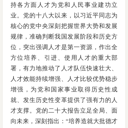
持各方面人才为党和人民事业建功立
行业投
业。党的十八大以来，以习近平同志为
核心的党中央深刻把握世界大势和发展
规律，准确判断我国发展阶段和历史方
会员公
位，突出强调人才是第一资源，作出全
期货公
方位培养、引进、使用人才的重大部
期
署，有力地推动了人才队伍快速壮大、
期
人才效能持续增强、人才比较优势稳步
期
增强，为党和国家事业取得历史性成
就、发生历史性变革提供了强有力的人
期
才支撑。党的二十大报告立足全局、面
期
向未来，深刻指出：“培养造就大批德才
期