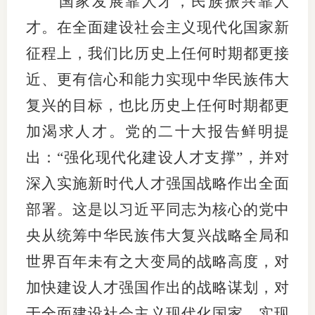
国家发展靠人才，民族振兴靠人
团体标
司
才。在全面建设社会主义现代化国家新
投
征程上，我们比历史上任何时期都更接
诉
近、更有信心和能力实现中华民族伟大
会员管
受
复兴的目标，也比历史上任何时期都更
资格管
理
加渴求人才。党的二十大报告鲜明提
风险管
渠
出：“强化现代化建设人才支撑”，并对
道
资产管
深入实施新时代人才强国战略作出全面
部署。这是以习近平同志为核心的党中
央从统筹中华民族伟大复兴战略全局和
考试测
世界百年未有之大变局的战略高度，对
资
加快建设人才强国作出的战略谋划，对
高
于全面建设社会主义现代化国家、实现