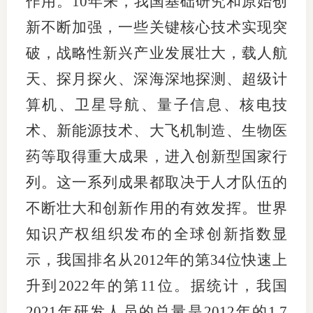
作用。10年来，我国基础研究和原始创
新不断加强，一些关键核心技术实现突
行业党
破，战略性新兴产业发展壮大，载人航
国际期
天、探月探火、深海深地探测、超级计
会员大
算机、卫星导航、量子信息、核电技
会员动
术、新能源技术、大飞机制造、生物医
文化建
药等取得重大成果，进入创新型国家行
列。这一系列成果都取决于人才队伍的
普法宣
不断壮大和创新作用的有效发挥。世界
境内外
知识产权组织发布的全球创新指数显
会议交
示，我国排名从2012年的第34位快速上
国际交
升到2022年的第11位。据统计，我国
2021年研发人员的总量是2012年的1.7
行业要